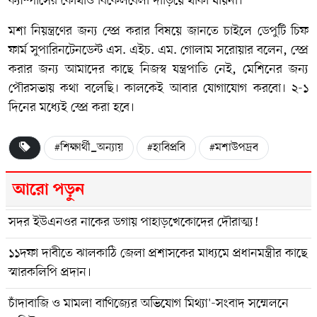
ক্যাম্পাসের কোথাও বিকেলবেলা দাড়িয়ে থাকা যায়না।
মশা নিয়ন্ত্রণের জন্য স্প্রে করার বিষয়ে জানতে চাইলে ডেপুটি চিফ
ফার্ম সুপারিনটেনডেন্ট এস. এইচ. এম. গোলাম সরোয়ার বলেন, স্প্রে
করার জন্য আমাদের কাছে নিজস্ব যন্ত্রপাতি নেই, মেশিনের জন্য
পৌরসভায় কথা বলেছি। কালকেই আবার যোগাযোগ করবো। ২-১
দিনের মধ্যেই স্প্রে করা হবে।
#শিক্ষার্থী_অন্যায়
#হাবিপ্রবি
#মশাউপদ্রব
আরো পড়ুন
সদর ইউএনওর নাকের ডগায় পাহাড়খেকোদের দৌরাত্ম্য!
১১দফা দাবীতে ঝালকাঠি জেলা প্রশাসকের মাধ্যমে প্রধানমন্ত্রীর কাছে
স্মারকলিপি প্রদান।
চাঁদাবাজি ও মামলা বাণিজ্যের অভিযোগ মিথ্যা'-সংবাদ সম্মেলনে