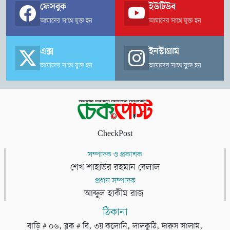
ফেসবুক
ইউটিউব
আমাদের সাথে যুক্ত হন
আমাদের সাথে যুক্ত হন
এক্স
ইনস্টাগ্রাম
আমাদের সাথে যুক্ত হন
আমাদের সাথে যুক্ত হন
CheckPost
সম্পাদক ও প্রকাশক
শেখ শাহাউর রহমান বেলাল
প্রধান সম্পাদক
আব্দুল হাকীম রাজ
ঠিকানা
বাড়ি # ০৬, ব্লক # বি, ৩য় কলোনি, লালকুঠি, দারুস সালাম,