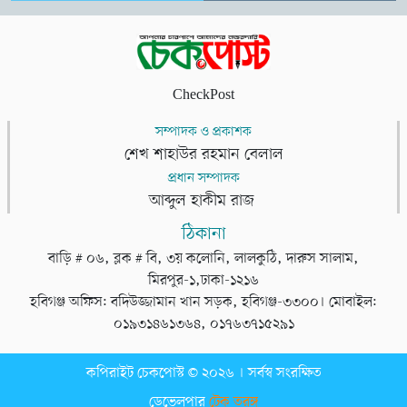
CheckPost
সম্পাদক ও প্রকাশক
শেখ শাহাউর রহমান বেলাল
প্রধান সম্পাদক
আব্দুল হাকীম রাজ
ঠিকানা
বাড়ি # ০৬, ব্লক # বি, ৩য় কলোনি, লালকুঠি, দারুস সালাম,
মিরপুর-১,ঢাকা-১২১৬
হবিগঞ্জ অফিস: বদিউজ্জামান খান সড়ক, হবিগঞ্জ-৩৩০০। মোবাইল:
০১৯৩১৪৬১৩৬৪, ০১৭৬৩৭১৫২৯১
কপিরাইট চেকপোস্ট © ২০২৬ । সর্বস্ব সংরক্ষিত
ডেভেলপার
টেক তরঙ্গ