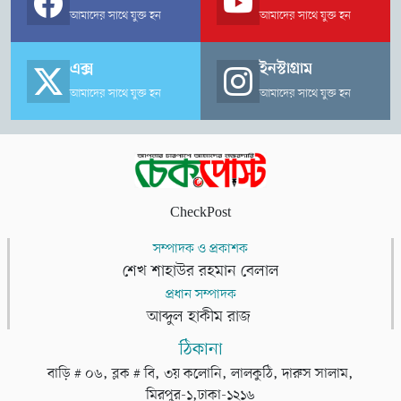
আমাদের সাথে যুক্ত হন
আমাদের সাথে যুক্ত হন
এক্স
ইনস্টাগ্রাম
আমাদের সাথে যুক্ত হন
আমাদের সাথে যুক্ত হন
CheckPost
সম্পাদক ও প্রকাশক
শেখ শাহাউর রহমান বেলাল
প্রধান সম্পাদক
আব্দুল হাকীম রাজ
ঠিকানা
বাড়ি # ০৬, ব্লক # বি, ৩য় কলোনি, লালকুঠি, দারুস সালাম,
মিরপুর-১,ঢাকা-১২১৬