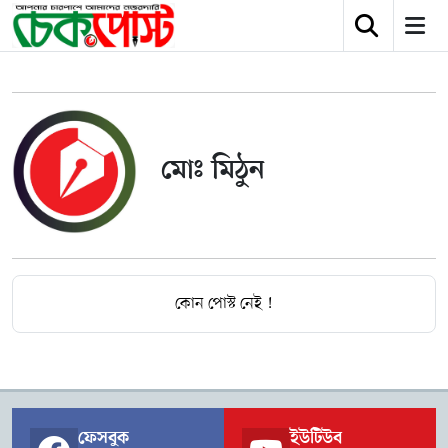
মোঃ মিঠুন
কোন পোস্ট নেই !
ফেসবুক
ইউটিউব