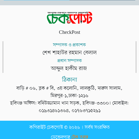
CheckPost
সম্পাদক ও প্রকাশক
শেখ শাহাউর রহমান বেলাল
প্রধান সম্পাদক
আব্দুল হাকীম রাজ
ঠিকানা
বাড়ি # ০৬, ব্লক # বি, ৩য় কলোনি, লালকুঠি, দারুস সালাম,
মিরপুর-১,ঢাকা-১২১৬
হবিগঞ্জ অফিস: বদিউজ্জামান খান সড়ক, হবিগঞ্জ-৩৩০০। মোবাইল:
০১৯৩১৪৬১৩৬৪, ০১৭৬৩৭১৫২৯১
কপিরাইট চেকপোস্ট © ২০২৬ । সর্বস্ব সংরক্ষিত
ডেভেলপার
টেক তরঙ্গ