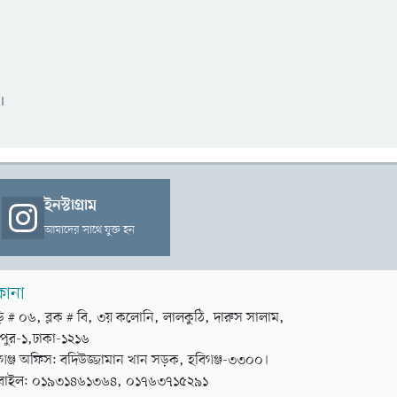
।
ইনস্টাগ্রাম
আমাদের সাথে যুক্ত হন
কানা
়ি # ০৬, ব্লক # বি, ৩য় কলোনি, লালকুঠি, দারুস সালাম,
পুর-১,ঢাকা-১২১৬
গঞ্জ অফিস: বদিউজ্জামান খান সড়ক, হবিগঞ্জ-৩৩০০।
বাইল: ০১৯৩১৪৬১৩৬৪, ০১৭৬৩৭১৫২৯১