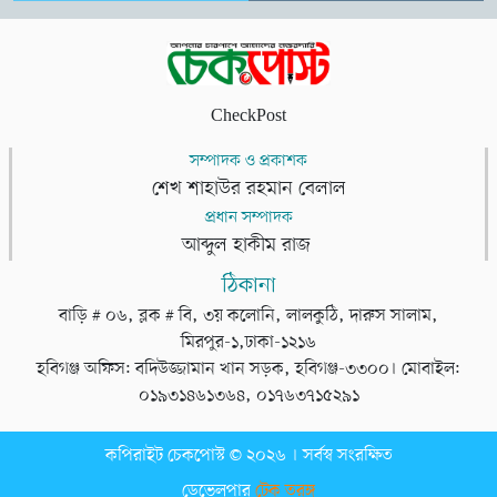
CheckPost
সম্পাদক ও প্রকাশক
শেখ শাহাউর রহমান বেলাল
প্রধান সম্পাদক
আব্দুল হাকীম রাজ
ঠিকানা
বাড়ি # ০৬, ব্লক # বি, ৩য় কলোনি, লালকুঠি, দারুস সালাম,
মিরপুর-১,ঢাকা-১২১৬
হবিগঞ্জ অফিস: বদিউজ্জামান খান সড়ক, হবিগঞ্জ-৩৩০০। মোবাইল:
০১৯৩১৪৬১৩৬৪, ০১৭৬৩৭১৫২৯১
কপিরাইট চেকপোস্ট © ২০২৬ । সর্বস্ব সংরক্ষিত
ডেভেলপার
টেক তরঙ্গ