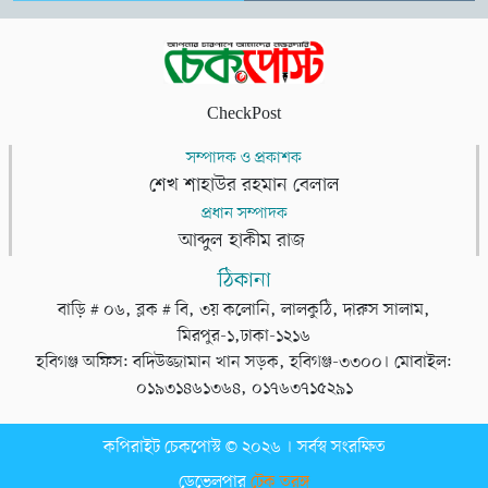
CheckPost
সম্পাদক ও প্রকাশক
শেখ শাহাউর রহমান বেলাল
প্রধান সম্পাদক
আব্দুল হাকীম রাজ
ঠিকানা
বাড়ি # ০৬, ব্লক # বি, ৩য় কলোনি, লালকুঠি, দারুস সালাম,
মিরপুর-১,ঢাকা-১২১৬
হবিগঞ্জ অফিস: বদিউজ্জামান খান সড়ক, হবিগঞ্জ-৩৩০০। মোবাইল:
০১৯৩১৪৬১৩৬৪, ০১৭৬৩৭১৫২৯১
কপিরাইট চেকপোস্ট © ২০২৬ । সর্বস্ব সংরক্ষিত
ডেভেলপার
টেক তরঙ্গ