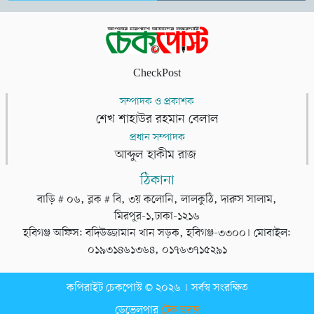
CheckPost
সম্পাদক ও প্রকাশক
শেখ শাহাউর রহমান বেলাল
প্রধান সম্পাদক
আব্দুল হাকীম রাজ
ঠিকানা
বাড়ি # ০৬, ব্লক # বি, ৩য় কলোনি, লালকুঠি, দারুস সালাম,
মিরপুর-১,ঢাকা-১২১৬
হবিগঞ্জ অফিস: বদিউজ্জামান খান সড়ক, হবিগঞ্জ-৩৩০০। মোবাইল:
০১৯৩১৪৬১৩৬৪, ০১৭৬৩৭১৫২৯১
কপিরাইট চেকপোস্ট © ২০২৬ । সর্বস্ব সংরক্ষিত
ডেভেলপার
টেক তরঙ্গ