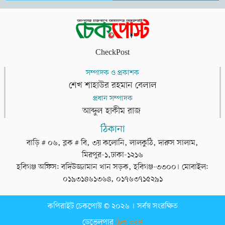
CheckPost
সম্পাদক ও প্রকাশক
শেখ শাহাউর রহমান বেলাল
প্রধান সম্পাদক
আব্দুল হাকীম রাজ
ঠিকানা
বাড়ি # ০৬, ব্লক # বি, ৩য় কলোনি, লালকুঠি, দারুস সালাম,
মিরপুর-১,ঢাকা-১২১৬
হবিগঞ্জ অফিস: বদিউজ্জামান খান সড়ক, হবিগঞ্জ-৩৩০০। মোবাইল:
০১৯৩১৪৬১৩৬৪, ০১৭৬৩৭১৫২৯১
কপিরাইট চেকপোস্ট © ২০২৬ । সর্বস্ব সংরক্ষিত
ডেভেলপার
টেক তরঙ্গ