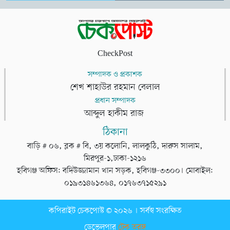
CheckPost
সম্পাদক ও প্রকাশক
শেখ শাহাউর রহমান বেলাল
প্রধান সম্পাদক
আব্দুল হাকীম রাজ
ঠিকানা
বাড়ি # ০৬, ব্লক # বি, ৩য় কলোনি, লালকুঠি, দারুস সালাম,
মিরপুর-১,ঢাকা-১২১৬
হবিগঞ্জ অফিস: বদিউজ্জামান খান সড়ক, হবিগঞ্জ-৩৩০০। মোবাইল:
০১৯৩১৪৬১৩৬৪, ০১৭৬৩৭১৫২৯১
কপিরাইট চেকপোস্ট © ২০২৬ । সর্বস্ব সংরক্ষিত
ডেভেলপার
টেক তরঙ্গ