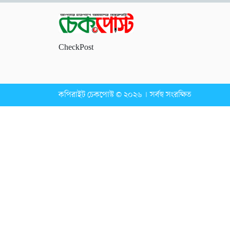
CheckPost
কপিরাইট চেকপোস্ট © ২০২৬ । সর্বস্ব সংরক্ষিত