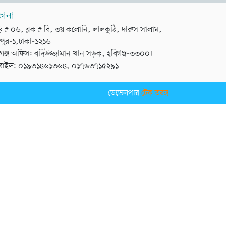
কানা
়ি # ০৬, ব্লক # বি, ৩য় কলোনি, লালকুঠি, দারুস সালাম,
পুর-১,ঢাকা-১২১৬
গঞ্জ অফিস: বদিউজ্জামান খান সড়ক, হবিগঞ্জ-৩৩০০।
বাইল: ০১৯৩১৪৬১৩৬৪, ০১৭৬৩৭১৫২৯১
ডেভেলপার
টেক তরঙ্গ