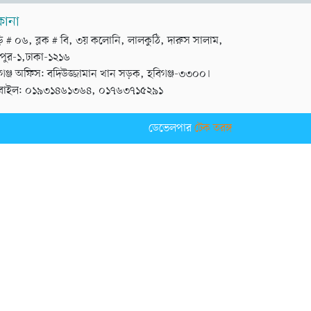
কানা
়ি # ০৬, ব্লক # বি, ৩য় কলোনি, লালকুঠি, দারুস সালাম,
পুর-১,ঢাকা-১২১৬
গঞ্জ অফিস: বদিউজ্জামান খান সড়ক, হবিগঞ্জ-৩৩০০।
বাইল: ০১৯৩১৪৬১৩৬৪, ০১৭৬৩৭১৫২৯১
ডেভেলপার
টেক তরঙ্গ