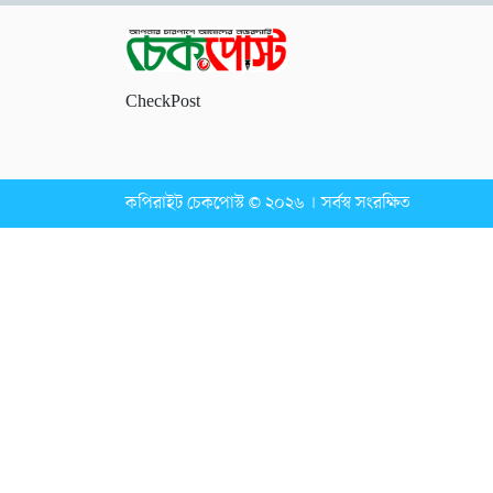
CheckPost
কপিরাইট চেকপোস্ট © ২০২৬ । সর্বস্ব সংরক্ষিত