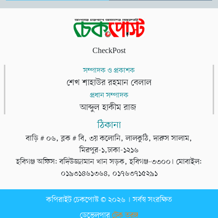
CheckPost
সম্পাদক ও প্রকাশক
শেখ শাহাউর রহমান বেলাল
প্রধান সম্পাদক
আব্দুল হাকীম রাজ
ঠিকানা
বাড়ি # ০৬, ব্লক # বি, ৩য় কলোনি, লালকুঠি, দারুস সালাম,
মিরপুর-১,ঢাকা-১২১৬
হবিগঞ্জ অফিস: বদিউজ্জামান খান সড়ক, হবিগঞ্জ-৩৩০০। মোবাইল:
০১৯৩১৪৬১৩৬৪, ০১৭৬৩৭১৫২৯১
কপিরাইট চেকপোস্ট © ২০২৬ । সর্বস্ব সংরক্ষিত
ডেভেলপার
টেক তরঙ্গ