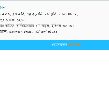
কানা
়ি # ০৬, ব্লক # বি, ৩য় কলোনি, লালকুঠি, দারুস সালাম,
পুর-১,ঢাকা-১২১৬
গঞ্জ অফিস: বদিউজ্জামান খান সড়ক, হবিগঞ্জ-৩৩০০।
বাইল: ০১৯৩১৪৬১৩৬৪, ০১৭৬৩৭১৫২৯১
ডেভেলপার
টেক তরঙ্গ