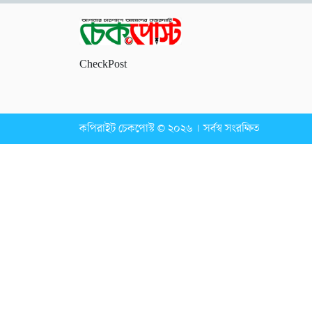
CheckPost
কপিরাইট চেকপোস্ট © ২০২৬ । সর্বস্ব সংরক্ষিত