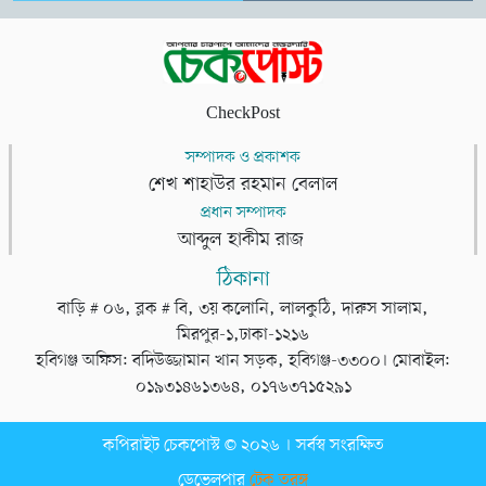
CheckPost
সম্পাদক ও প্রকাশক
শেখ শাহাউর রহমান বেলাল
প্রধান সম্পাদক
আব্দুল হাকীম রাজ
ঠিকানা
বাড়ি # ০৬, ব্লক # বি, ৩য় কলোনি, লালকুঠি, দারুস সালাম,
মিরপুর-১,ঢাকা-১২১৬
হবিগঞ্জ অফিস: বদিউজ্জামান খান সড়ক, হবিগঞ্জ-৩৩০০। মোবাইল:
০১৯৩১৪৬১৩৬৪, ০১৭৬৩৭১৫২৯১
কপিরাইট চেকপোস্ট © ২০২৬ । সর্বস্ব সংরক্ষিত
ডেভেলপার
টেক তরঙ্গ