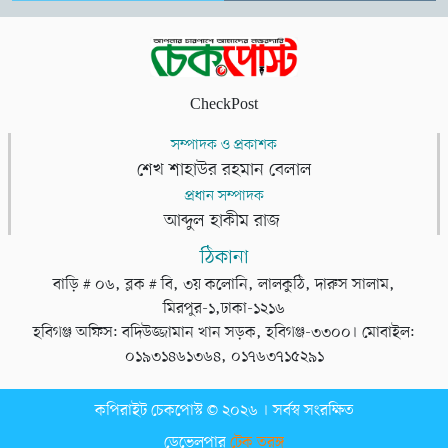
CheckPost
সম্পাদক ও প্রকাশক
শেখ শাহাউর রহমান বেলাল
প্রধান সম্পাদক
আব্দুল হাকীম রাজ
ঠিকানা
বাড়ি # ০৬, ব্লক # বি, ৩য় কলোনি, লালকুঠি, দারুস সালাম,
মিরপুর-১,ঢাকা-১২১৬
হবিগঞ্জ অফিস: বদিউজ্জামান খান সড়ক, হবিগঞ্জ-৩৩০০। মোবাইল:
০১৯৩১৪৬১৩৬৪, ০১৭৬৩৭১৫২৯১
কপিরাইট চেকপোস্ট © ২০২৬ । সর্বস্ব সংরক্ষিত
ডেভেলপার
টেক তরঙ্গ