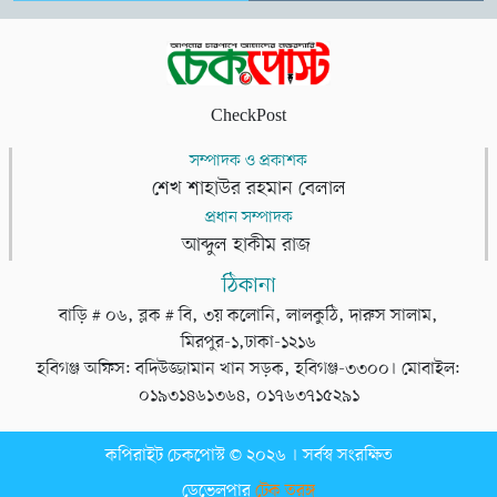
CheckPost
সম্পাদক ও প্রকাশক
শেখ শাহাউর রহমান বেলাল
প্রধান সম্পাদক
আব্দুল হাকীম রাজ
ঠিকানা
বাড়ি # ০৬, ব্লক # বি, ৩য় কলোনি, লালকুঠি, দারুস সালাম,
মিরপুর-১,ঢাকা-১২১৬
হবিগঞ্জ অফিস: বদিউজ্জামান খান সড়ক, হবিগঞ্জ-৩৩০০। মোবাইল:
০১৯৩১৪৬১৩৬৪, ০১৭৬৩৭১৫২৯১
কপিরাইট চেকপোস্ট © ২০২৬ । সর্বস্ব সংরক্ষিত
ডেভেলপার
টেক তরঙ্গ