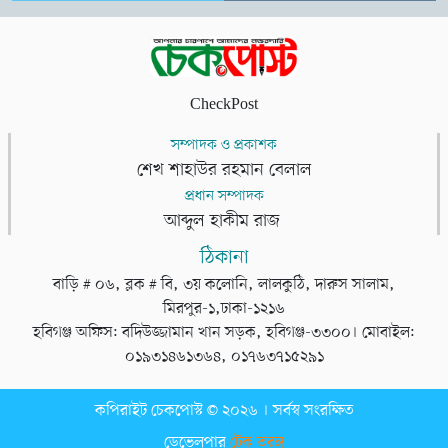
CheckPost
সম্পাদক ও প্রকাশক
শেখ শাহাউর রহমান বেলাল
প্রধান সম্পাদক
আব্দুল হাকীম রাজ
ঠিকানা
বাড়ি # ০৬, ব্লক # বি, ৩য় কলোনি, লালকুঠি, দারুস সালাম,
মিরপুর-১,ঢাকা-১২১৬
হবিগঞ্জ অফিস: বদিউজ্জামান খান সড়ক, হবিগঞ্জ-৩৩০০। মোবাইল:
০১৯৩১৪৬১৩৬৪, ০১৭৬৩৭১৫২৯১
কপিরাইট চেকপোস্ট © ২০২৬ । সর্বস্ব সংরক্ষিত
ডেভেলপার
টেক তরঙ্গ