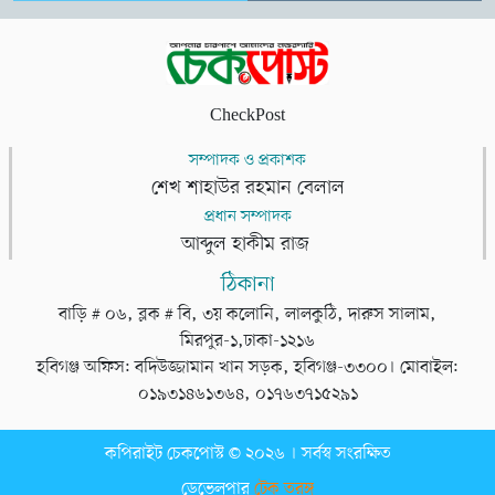
CheckPost
সম্পাদক ও প্রকাশক
শেখ শাহাউর রহমান বেলাল
প্রধান সম্পাদক
আব্দুল হাকীম রাজ
ঠিকানা
বাড়ি # ০৬, ব্লক # বি, ৩য় কলোনি, লালকুঠি, দারুস সালাম,
মিরপুর-১,ঢাকা-১২১৬
হবিগঞ্জ অফিস: বদিউজ্জামান খান সড়ক, হবিগঞ্জ-৩৩০০। মোবাইল:
০১৯৩১৪৬১৩৬৪, ০১৭৬৩৭১৫২৯১
কপিরাইট চেকপোস্ট © ২০২৬ । সর্বস্ব সংরক্ষিত
ডেভেলপার
টেক তরঙ্গ