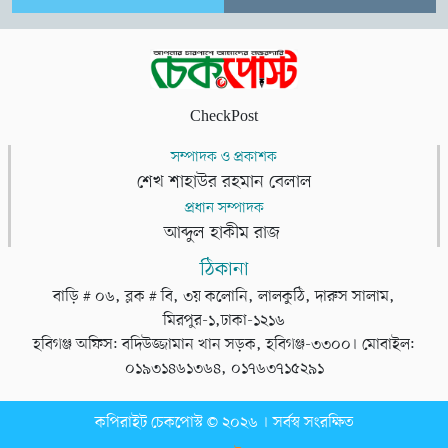
CheckPost
সম্পাদক ও প্রকাশক
শেখ শাহাউর রহমান বেলাল
প্রধান সম্পাদক
আব্দুল হাকীম রাজ
ঠিকানা
বাড়ি # ০৬, ব্লক # বি, ৩য় কলোনি, লালকুঠি, দারুস সালাম,
মিরপুর-১,ঢাকা-১২১৬
হবিগঞ্জ অফিস: বদিউজ্জামান খান সড়ক, হবিগঞ্জ-৩৩০০। মোবাইল:
০১৯৩১৪৬১৩৬৪, ০১৭৬৩৭১৫২৯১
কপিরাইট চেকপোস্ট © ২০২৬ । সর্বস্ব সংরক্ষিত