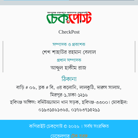
CheckPost
সম্পাদক ও প্রকাশক
শেখ শাহাউর রহমান বেলাল
প্রধান সম্পাদক
আব্দুল হাকীম রাজ
ঠিকানা
বাড়ি # ০৬, ব্লক # বি, ৩য় কলোনি, লালকুঠি, দারুস সালাম,
মিরপুর-১,ঢাকা-১২১৬
হবিগঞ্জ অফিস: বদিউজ্জামান খান সড়ক, হবিগঞ্জ-৩৩০০। মোবাইল:
০১৯৩১৪৬১৩৬৪, ০১৭৬৩৭১৫২৯১
কপিরাইট চেকপোস্ট © ২০২৬ । সর্বস্ব সংরক্ষিত
ডেভেলপার
টেক তরঙ্গ