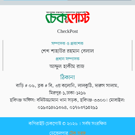
CheckPost
সম্পাদক ও প্রকাশক
শেখ শাহাউর রহমান বেলাল
প্রধান সম্পাদক
আব্দুল হাকীম রাজ
ঠিকানা
বাড়ি # ০৬, ব্লক # বি, ৩য় কলোনি, লালকুঠি, দারুস সালাম,
মিরপুর-১,ঢাকা-১২১৬
হবিগঞ্জ অফিস: বদিউজ্জামান খান সড়ক, হবিগঞ্জ-৩৩০০। মোবাইল:
০১৯৩১৪৬১৩৬৪, ০১৭৬৩৭১৫২৯১
কপিরাইট চেকপোস্ট © ২০২৬ । সর্বস্ব সংরক্ষিত
ডেভেলপার
টেক তরঙ্গ