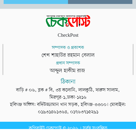
CheckPost
সম্পাদক ও প্রকাশক
শেখ শাহাউর রহমান বেলাল
প্রধান সম্পাদক
আব্দুল হাকীম রাজ
ঠিকানা
বাড়ি # ০৬, ব্লক # বি, ৩য় কলোনি, লালকুঠি, দারুস সালাম,
মিরপুর-১,ঢাকা-১২১৬
হবিগঞ্জ অফিস: বদিউজ্জামান খান সড়ক, হবিগঞ্জ-৩৩০০। মোবাইল:
০১৯৩১৪৬১৩৬৪, ০১৭৬৩৭১৫২৯১
কপিরাইট চেকপোস্ট © ২০২৬ । সর্বস্ব সংরক্ষিত