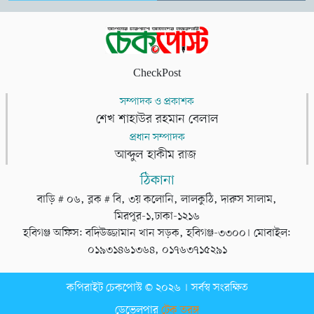
CheckPost
সম্পাদক ও প্রকাশক
শেখ শাহাউর রহমান বেলাল
প্রধান সম্পাদক
আব্দুল হাকীম রাজ
ঠিকানা
বাড়ি # ০৬, ব্লক # বি, ৩য় কলোনি, লালকুঠি, দারুস সালাম,
মিরপুর-১,ঢাকা-১২১৬
হবিগঞ্জ অফিস: বদিউজ্জামান খান সড়ক, হবিগঞ্জ-৩৩০০। মোবাইল:
০১৯৩১৪৬১৩৬৪, ০১৭৬৩৭১৫২৯১
কপিরাইট চেকপোস্ট © ২০২৬ । সর্বস্ব সংরক্ষিত
ডেভেলপার
টেক তরঙ্গ