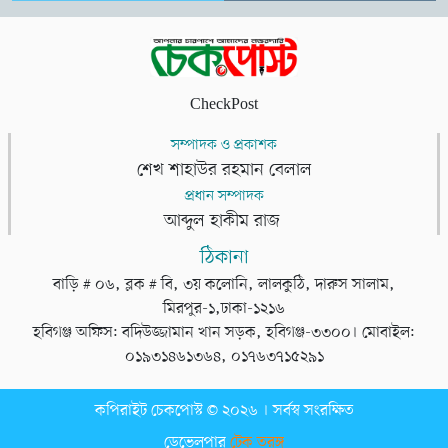
CheckPost
সম্পাদক ও প্রকাশক
শেখ শাহাউর রহমান বেলাল
প্রধান সম্পাদক
আব্দুল হাকীম রাজ
ঠিকানা
বাড়ি # ০৬, ব্লক # বি, ৩য় কলোনি, লালকুঠি, দারুস সালাম,
মিরপুর-১,ঢাকা-১২১৬
হবিগঞ্জ অফিস: বদিউজ্জামান খান সড়ক, হবিগঞ্জ-৩৩০০। মোবাইল:
০১৯৩১৪৬১৩৬৪, ০১৭৬৩৭১৫২৯১
কপিরাইট চেকপোস্ট © ২০২৬ । সর্বস্ব সংরক্ষিত
ডেভেলপার
টেক তরঙ্গ