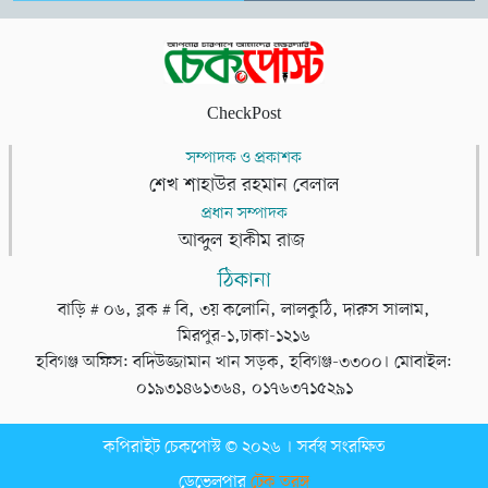
CheckPost
সম্পাদক ও প্রকাশক
শেখ শাহাউর রহমান বেলাল
প্রধান সম্পাদক
আব্দুল হাকীম রাজ
ঠিকানা
বাড়ি # ০৬, ব্লক # বি, ৩য় কলোনি, লালকুঠি, দারুস সালাম,
মিরপুর-১,ঢাকা-১২১৬
হবিগঞ্জ অফিস: বদিউজ্জামান খান সড়ক, হবিগঞ্জ-৩৩০০। মোবাইল:
০১৯৩১৪৬১৩৬৪, ০১৭৬৩৭১৫২৯১
কপিরাইট চেকপোস্ট © ২০২৬ । সর্বস্ব সংরক্ষিত
ডেভেলপার
টেক তরঙ্গ