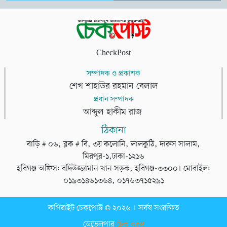
CheckPost
সম্পাদক ও প্রকাশক
শেখ শাহাউর রহমান বেলাল
প্রধান সম্পাদক
আব্দুল হাকীম রাজ
ঠিকানা
বাড়ি # ০৬, ব্লক # বি, ৩য় কলোনি, লালকুঠি, দারুস সালাম,
মিরপুর-১,ঢাকা-১২১৬
হবিগঞ্জ অফিস: বদিউজ্জামান খান সড়ক, হবিগঞ্জ-৩৩০০। মোবাইল:
০১৯৩১৪৬১৩৬৪, ০১৭৬৩৭১৫২৯১
কপিরাইট চেকপোস্ট © ২০২৬ । সর্বস্ব সংরক্ষিত
ডেভেলপার
টেক তরঙ্গ