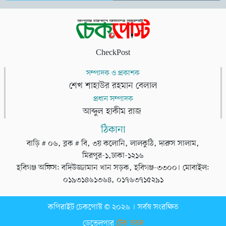
CheckPost
সম্পাদক ও প্রকাশক
শেখ শাহাউর রহমান বেলাল
প্রধান সম্পাদক
আব্দুল হাকীম রাজ
ঠিকানা
বাড়ি # ০৬, ব্লক # বি, ৩য় কলোনি, লালকুঠি, দারুস সালাম,
মিরপুর-১,ঢাকা-১২১৬
হবিগঞ্জ অফিস: বদিউজ্জামান খান সড়ক, হবিগঞ্জ-৩৩০০। মোবাইল:
০১৯৩১৪৬১৩৬৪, ০১৭৬৩৭১৫২৯১
কপিরাইট চেকপোস্ট © ২০২৬ । সর্বস্ব সংরক্ষিত
ডেভেলপার
টেক তরঙ্গ