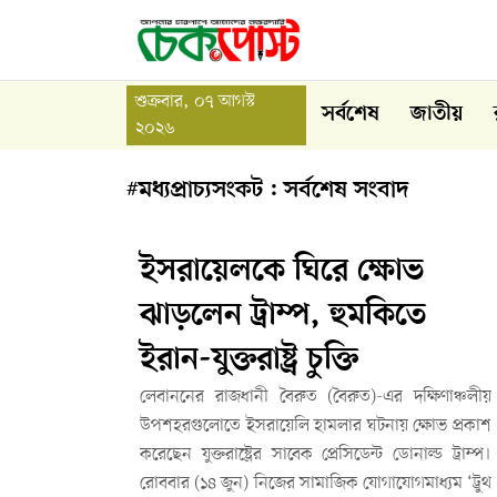
শুক্রবার, ০৭ আগস্ট
সর্বশেষ
জাতীয়
২০২৬
#মধ্যপ্রাচ্যসংকট : সর্বশেষ সংবাদ
ইসরায়েলকে ঘিরে ক্ষোভ
ঝাড়লেন ট্রাম্প, হুমকিতে
ইরান-যুক্তরাষ্ট্র চুক্তি
লেবাননের রাজধানী বৈরুত (বৈরুত)-এর দক্ষিণাঞ্চলীয়
উপশহরগুলোতে ইসরায়েলি হামলার ঘটনায় ক্ষোভ প্রকাশ
করেছেন যুক্তরাষ্ট্রের সাবেক প্রেসিডেন্ট ডোনাল্ড ট্রাম্প।
রোববার (১৪ জুন) নিজের সামাজিক যোগাযোগমাধ্যম ‘ট্রুথ