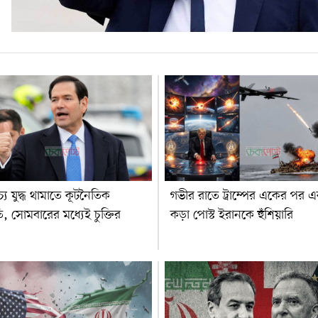
াচ্য যুদ্ধ থামাতে কূটনৈতিক
গভীর রাতে ট্রাম্পের একের পর 
ি, সোমবারের মধ্যেই চুক্তির
কড়া পোস্ট ইরানকে হুঁশিয়ারি