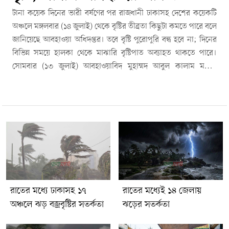
টানা কয়েক দিনের ভারী বর্ষণের পর রাজধানী ঢাকাসহ দেশের কয়েকটি
অঞ্চলে মঙ্গলবার (১৪ জুলাই) থেকে বৃষ্টির তীব্রতা কিছুটা কমতে পারে বলে
জানিয়েছে আবহাওয়া অধিদপ্তর। তবে বৃষ্টি পুরোপুরি বন্ধ হবে না; দিনের
বিভিন্ন সময়ে হালকা থেকে মাঝারি বৃষ্টিপাত অব্যাহত থাকতে পারে।
সোমবার (১৩ জুলাই) আবহাওয়াবিদ মুহাম্মদ আবুল কালাম মল্লিক
জানান, মঙ্গলবার থেকে খুলনা বিভাগে বৃষ্টির তীব্রতা কমার সম্ভাবনা
রয়েছে। একই সঙ্গে সিলেট বিভাগ, ঢাকা বিভাগের মাদারীপুর ও
ফরিদপুর, পাশাপাশি বরিশাল ও চট্টগ্রাম বিভাগের বিভিন্ন এলাকাতেও
ভারী বৃষ্টির প্রবণতা হ্রাস পেতে পারে।তিনি বলেন, বৃষ্টির তীব্রতা কমার
অর্থ বৃষ্টি সম্পূর্ণ বন্ধ হয়ে যাওয়া নয়। বর্তমানে যে অতি ভারী বর্ষণ হচ্ছে,
তার পরিমাণ কমতে পারে। তবে এক-দুই দফা বৃষ্টিপাত চলতে থাকবে।
আবহাওয়া অধিদপ্তরের তথ্য অনুযায়ী, রাজধানী ঢাকায় গত রোববার
সকাল ৬টা থেকে সোমবার সকাল ৯টা পর্যন্ত ২৭ ঘণ্টায় ১১০ মিলিমিটার
বৃষ্টিপাত রেকর্ড করা হয়েছে। এদিকে সোমবার দেশের ছয় বিভাগে পরবর্তী
রাতের মধ্যে ঢাকাসহ ১৭
রাতের মধ্যেই ১৪ জেলায়
২৪ ঘণ্টার জন্য ভারী থেকে অতি ভারী বৃষ্টির সতর্কতা জারি করা হয়েছে।
অঞ্চলে ঝড় বজ্রবৃষ্টির সতর্কতা
ঝড়ের সতর্কতা
দুপুরের পর থেকেই ঢাকার আকাশ কিছুটা পরিষ্কার হতে শুরু করেছে।
আবহাওয়াবিদদের ধারণা, মঙ্গলবার রাজধানীতে স্বল্প সময়ের জন্য রোদের