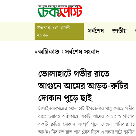
শুক্রবার, ০৭ আগস্ট
সর্বশেষ
জাতীয়
২০২৬
#অগ্নিকাণ্ড : সর্বশেষ সংবাদ
ভোলাহাটে গভীর রাতে
আগুনে আমের আড়ত-রুটির
দোকান পুড়ে ছাই
চাঁপাইনবাবগঞ্জের ভোলাহাট উপজেলার মান্নু মোড়ে গভীর
রাতে ভয়াবহ অগ্নিকাণ্ডে একটি আমের আড়ত ও পাশের
একটি রুটির দোকান সম্পূর্ণ পুড়ে গেছে। শনিবার (১
আগস্ট) দিবাগত রাত প্রায় ১টার দিকে এ ঘটনা ঘটে।স্থানীয়