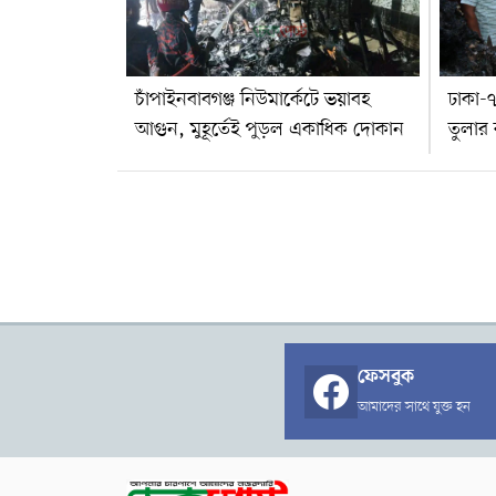
নাশকতা রয়েছে কি না, তা তদন্ত করে দেখা হচ্ছে। লিখিত
অভিযোগ পেলে আইনগত ব্যবস্থা নেওয়া হবে।
চাঁপাইনবাবগঞ্জ নিউমার্কেটে ভয়াবহ
ঢাকা-৭
আগুন, মুহূর্তেই পুড়ল একাধিক দোকান
তুলার
ফেসবুক
আমাদের সাথে যুক্ত হন