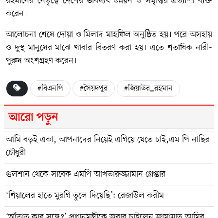
রহমানের নেতৃত্বে দেশের ভবিষ্যৎ উন্নয়ন ও সমৃদ্ধির প্রত্যাশা ব্যক্ত
করেন।
আলোচনা শেষে দোয়া ও মিলাদ মাহফিল অনুষ্ঠিত হয়। পরে অসহায়
ও দুস্থ মানুষের মাঝে খাবার বিতরণ করা হয়। এতে শতাধিক নারী-
পুরুষ অংশগ্রহণ করেন।
#বিএনপি
#সৈয়দপুর
#জিয়াউর_রহমান
আরো পড়ুন
আমি বড়ই একা, আপনাদের নিয়েই এগিয়ে যেতে চাই,এম পি নাছির
চৌধুরী
গুলশান থেকে সাবেক এমপি আখতারুজ্জামান গ্রেপ্তার
‘শিয়ালের হাতে মুরগি তুলে দিয়েছি’: রেজাউল করীম
‘আঁতাত কার সঙ্গে?’ প্রধানমন্ত্রীকে জবাব চাইলেন জামায়াত আমির