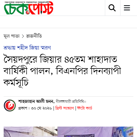
মূল পাতা
রাজনীতি
শ্রদ্ধায় শহীদ জিয়া স্মরণ
সৈয়দপুরে জিয়ার ৪৫তম শাহাদাত
বার্ষিকী পালন, বিএনপির দিনব্যাপী
কর্মসূচি
শাহজাহান আলী মনন,
নীলফামারী প্রতিনিধি::
প্রকাশ : ৩০ মে ২০২৬
|
প্রিন্ট সংস্করণ
|
ফটো কার্ড