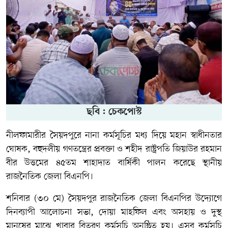
ছবি : চেকপোস্ট
নীলফামারীর সৈয়দপুরে নানা কর্মসূচির মধ্য দিয়ে মহান স্বাধীনতার
ঘোষক, বহুদলীয় গণতন্ত্রের প্রবক্তা ও শহীদ রাষ্ট্রপতি জিয়াউর রহমান
বীর উত্তমের ৪৫তম শাহাদাত বার্ষিকী পালন করেছে স্থানীয়
রাজনৈতিক জেলা বিএনপি।
শনিবার (৩০ মে) সৈয়দপুর রাজনৈতিক জেলা বিএনপির উদ্যোগে
দিনব্যাপী আলোচনা সভা, দোয়া মাহফিল এবং অসহায় ও দুস্থ
মানুষের মাঝে খাবার বিতরণ কর্মসূচি অনুষ্ঠিত হয়। এসব কর্মসূচি