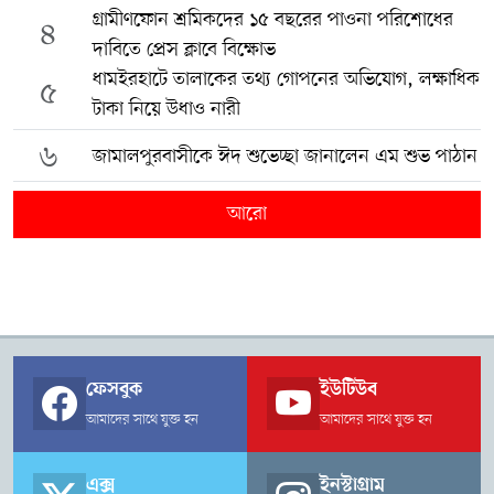
গ্রামীণফোন শ্রমিকদের ১৫ বছরের পাওনা পরিশোধের
৪
দাবিতে প্রেস ক্লাবে বিক্ষোভ
ধামইরহাটে তালাকের তথ্য গোপনের অভিযোগ, লক্ষাধিক
৫
টাকা নিয়ে উধাও নারী
৬
জামালপুরবাসীকে ঈদ শুভেচ্ছা জানালেন এম শুভ পাঠান
আরো
ফেসবুক
ইউটিউব
আমাদের সাথে যুক্ত হন
আমাদের সাথে যুক্ত হন
এক্স
ইনস্টাগ্রাম