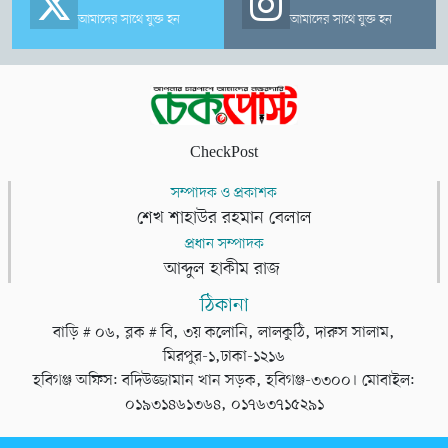
আমাদের সাথে যুক্ত হন
আমাদের সাথে যুক্ত হন
CheckPost
সম্পাদক ও প্রকাশক
শেখ শাহাউর রহমান বেলাল
প্রধান সম্পাদক
আব্দুল হাকীম রাজ
ঠিকানা
বাড়ি # ০৬, ব্লক # বি, ৩য় কলোনি, লালকুঠি, দারুস সালাম,
মিরপুর-১,ঢাকা-১২১৬
হবিগঞ্জ অফিস: বদিউজ্জামান খান সড়ক, হবিগঞ্জ-৩৩০০। মোবাইল:
০১৯৩১৪৬১৩৬৪, ০১৭৬৩৭১৫২৯১