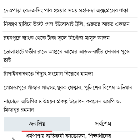
দেওপাড়া রেলক্রসিং পার হওয়ার সময় মহানন্দা এক্সপ্রেসের ধাক্কা
নিয়ন্ত্রণ হারিয়ে উল্টে গেল ইটবোঝাই ট্রলি, গুরুতর আহত একজন
রহনপুরে ব্যাংক থেকে টাকা তুলে নিখোঁজ মাসুদ আলম
ভোলাহাটে গভীর রাতে আগুনে আমের আড়ত-রুটির দোকান পুড়ে
ছাই
চাঁপাইনবাবগঞ্জে বিদ্যুৎ সংযোগ বিরোধে হামলা
গোমস্তাপুরে গাঁজার গাছসহ যুবক গ্রেপ্তার, পুলিশের বিশেষ অভিযান
নাচোলে এডিপির ৪ উন্নয়ন প্রকল্প উদ্বোধন করলেন এমপি ড.
মিজানুর রহমান
জনপ্রিয়
সর্বশেষ
ধর্মপাশায় ব্যতিক্রমী বনভোজন, শিক্ষার্থীদের