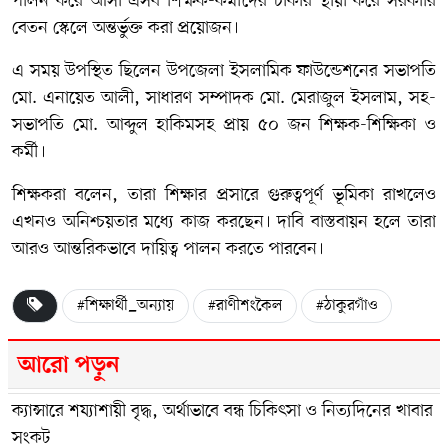
পালন করে আসা এসব শিক্ষক-কর্মীদের চাকরি স্থায়ী করে সরকারি
বেতন স্কেলে অন্তর্ভুক্ত করা প্রয়োজন।
এ সময় উপস্থিত ছিলেন উপজেলা ইসলামিক ফাউন্ডেশনের সভাপতি
মো. এনায়েত আলী, সাধারণ সম্পাদক মো. মেরাজুল ইসলাম, সহ-
সভাপতি মো. আব্দুল হাকিমসহ প্রায় ৫০ জন শিক্ষক-শিক্ষিকা ও
কর্মী।
শিক্ষকরা বলেন, তারা শিক্ষার প্রসারে গুরুত্বপূর্ণ ভূমিকা রাখলেও
এখনও অনিশ্চয়তার মধ্যে কাজ করছেন। দাবি বাস্তবায়ন হলে তারা
আরও আন্তরিকভাবে দায়িত্ব পালন করতে পারবেন।
#শিক্ষার্থী_অন্যায়
#রাণীশংকৈল
#ঠাকুরগাঁও
আরো পড়ুন
ক্যান্সারে শয্যাশায়ী বৃদ্ধ, অর্থাভাবে বন্ধ চিকিৎসা ও নিত্যদিনের খাবার
সংকট