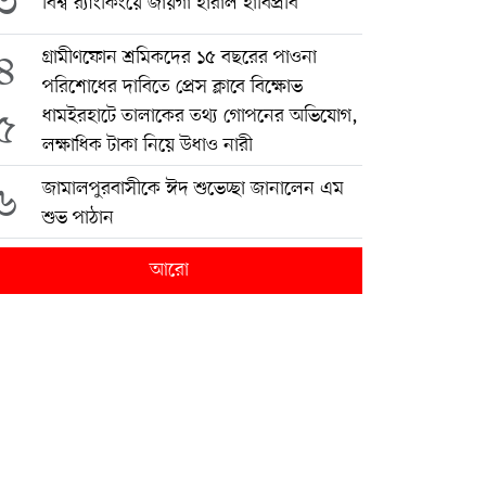
৩
বিশ্ব র‍্যাংকিংয়ে জায়গা হারাল হাবিপ্রবি
৪
গ্রামীণফোন শ্রমিকদের ১৫ বছরের পাওনা
পরিশোধের দাবিতে প্রেস ক্লাবে বিক্ষোভ
৫
ধামইরহাটে তালাকের তথ্য গোপনের অভিযোগ,
লক্ষাধিক টাকা নিয়ে উধাও নারী
৬
জামালপুরবাসীকে ঈদ শুভেচ্ছা জানালেন এম
শুভ পাঠান
আরো