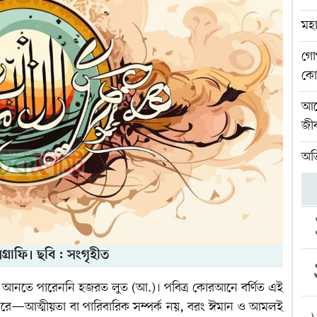
মহা
গো
কো
আর
জীব
অতি
গ্রাফি। ছবি : সংগৃহীত
র পথে আনতে পারেননি হজরত লুত (আ.)। পবিত্র কোরআনে বর্ণিত এই
হন করে—আত্মীয়তা বা পারিবারিক সম্পর্ক নয়, বরং ঈমান ও আমলই