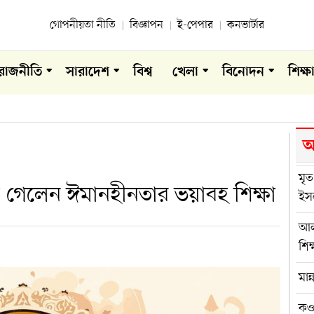
গোপনীয়তা নীতি
বিজ্ঞাপন
ই-পেপার
কনভার্টার
রাজনীতি
সারাদেশ
বিশ্ব
খেলা
বিনোদন
শিক্ষ
আ
মৃত
নামে গেলেন ঈমানহীনতার ভয়াবহ শিক্ষা
ইস
আল
শিক্
মান
কওম