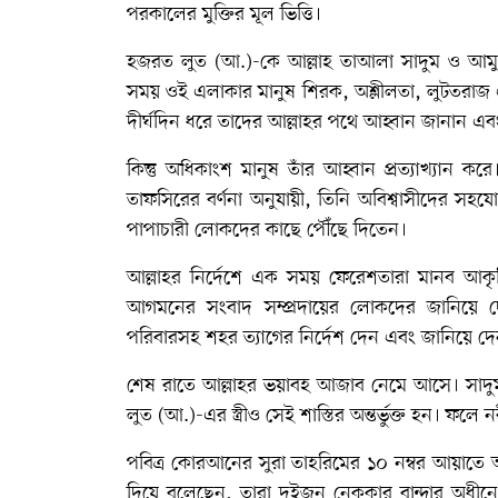
পরকালের মুক্তির মূল ভিত্তি।
হজরত লুত (আ.)-কে আল্লাহ তাআলা সাদুম ও আমুরা
সময় ওই এলাকার মানুষ শিরক, অশ্লীলতা, লুটতরাজ 
দীর্ঘদিন ধরে তাদের আল্লাহর পথে আহ্বান জানান 
কিন্তু অধিকাংশ মানুষ তাঁর আহ্বান প্রত্যাখ্যান করে
তাফসিরের বর্ণনা অনুযায়ী, তিনি অবিশ্বাসীদের
পাপাচারী লোকদের কাছে পৌঁছে দিতেন।
আল্লাহর নির্দেশে এক সময় ফেরেশতারা মানব আকৃ
আগমনের সংবাদ সম্প্রদায়ের লোকদের জানিয়ে দ
পরিবারসহ শহর ত্যাগের নির্দেশ দেন এবং জানিয়ে দেন যে তা
শেষ রাতে আল্লাহর ভয়াবহ আজাব নেমে আসে। সাদুম ও
লুত (আ.)-এর স্ত্রীও সেই শাস্তির অন্তর্ভুক্ত হন। ফলে ন
পবিত্র কোরআনের সুরা তাহরিমের ১০ নম্বর আয়াতে আল্
দিয়ে বলেছেন, তারা দুইজন নেককার বান্দার অধীনে 