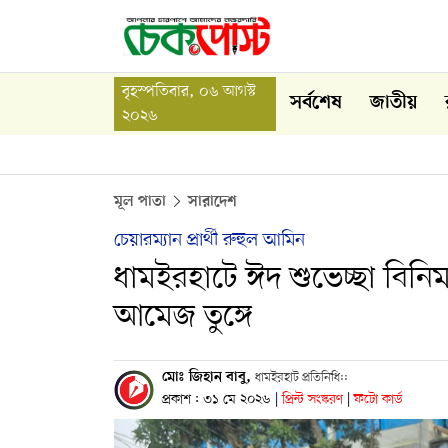
বৃহস্পতিবার, ০৬ আগস্ট
সর্বশেষ
জাতীয়
২০২৬
মূল পাতা
সারাদেশ
চেয়ারম্যান প্রার্থী রুহুল আমিন
ধামইরহাটে ঈদ শুভেচ্ছা বিনি
আমেজ তুঙ্গে
মোঃ জিহান বাবু,
ধামইরহাট প্রতিনিধি::
প্রকাশ : ৩১ মে ২০২৬
|
প্রিন্ট সংস্করণ
|
ফটো কার্ড