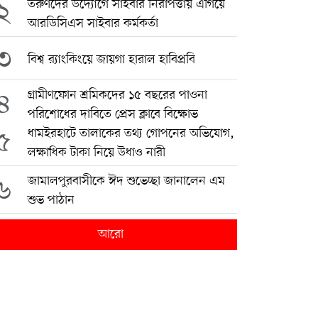
২
তরুণদের উদ্যোগে সাইবার নিরাপত্তায় এগিয়ে
আরডিসিএস সাইবার কর্মকর্তা
৩
বিশ্ব র‍্যাংকিংয়ে জায়গা হারাল হাবিপ্রবি
৪
গ্রামীণফোন শ্রমিকদের ১৫ বছরের পাওনা
পরিশোধের দাবিতে প্রেস ক্লাবে বিক্ষোভ
৫
ধামইরহাটে তালাকের তথ্য গোপনের অভিযোগ,
লক্ষাধিক টাকা নিয়ে উধাও নারী
৬
জামালপুরবাসীকে ঈদ শুভেচ্ছা জানালেন এম
শুভ পাঠান
আরো