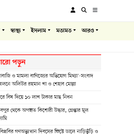
া
স্বাস্থ্য
ইসলাম
মতামত
আরও
রো পড়ুন
দাবাজি ও মামলা বাণিজ্যের অভিযোগ মিথ্যা'-সংবাদ
মেলনে অলিউর রহমান খা ও শেহাব মোল্লা
ুরে বিষ দিয়ে ১০ লাখ টাকার মাছ নিধন
বপুর থেকে অপহৃত কিশোরী উদ্ধার, গ্রেপ্তার মূল
ামি
িপ্রবির গণঅভ্যুত্থান দিবসের ফিস্টে ডালে নাড়িভুঁড়ি ও