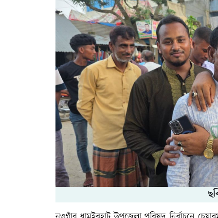
ছব
নওগাঁর ধামইরহাট উপজেলা পরিষদ নির্বাচনে চেয়ারম্