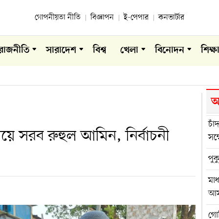
গোপনীয়তা নীতি
বিজ্ঞাপন
ই-পেপার
কনভার্টার
রাজনীতি
সারাদেশ
বিশ্ব
খেলা
বিনোদন
শিক্ষ
আ
চাঁ
ময়ে সরব রুহুল আমিন, নির্বাচনী
সম্
পুক
মাধ
আস
গোব