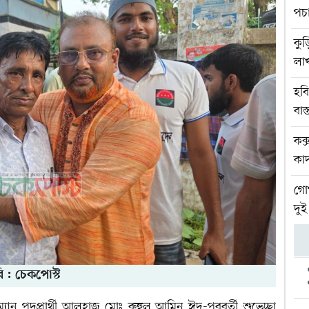
পচ
কুড়
লা
হব
বাস
কক
কা
গো
দু
ি : চেকপোস্ট
যান পদপ্রার্থী আলহাজ্ব মোঃ রুহুল আমিন ঈদ-পরবর্তী শুভেচ্ছা