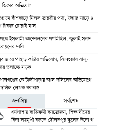
া ডিমের অভিযোগ
িগ্রামে বাঁশঝাড়ে মিলল ভারতীয় পণ্য, উদ্ধার সাড়ে ৪
খ টাকার চোরাই মাল
িগঞ্জে ইসলামী আন্দোলনের গণমিছিল, জুলাই সনদ
্তবায়নের দাবি
্সবাজারে পাহাড় কাটার অভিযোগ, ঝিলংজায় বালু-
দায় তলাচ্ছে সড়ক
পালগঞ্জের কোটালীপাড়ায় জাল দলিলের অভিযোগে
ই দলিল লেখক বরখাস্ত
জনপ্রিয়
সর্বশেষ
১
ধর্মপাশায় ব্যতিক্রমী বনভোজন, শিক্ষার্থীদের
বিদ্যালয়মুখী করতে দৌলতপুর স্কুলের উদ্যোগ