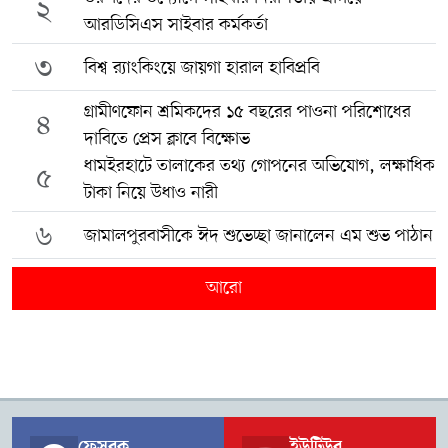
২
আরডিসিএস সাইবার কর্মকর্তা
৩
বিশ্ব র‍্যাংকিংয়ে জায়গা হারাল হাবিপ্রবি
গ্রামীণফোন শ্রমিকদের ১৫ বছরের পাওনা পরিশোধের
৪
দাবিতে প্রেস ক্লাবে বিক্ষোভ
ধামইরহাটে তালাকের তথ্য গোপনের অভিযোগ, লক্ষাধিক
৫
টাকা নিয়ে উধাও নারী
৬
জামালপুরবাসীকে ঈদ শুভেচ্ছা জানালেন এম শুভ পাঠান
আরো
ফেসবুক
ইউটিউব