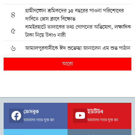
গ্রামীণফোন শ্রমিকদের ১৫ বছরের পাওনা পরিশোধের
৪
দাবিতে প্রেস ক্লাবে বিক্ষোভ
ধামইরহাটে তালাকের তথ্য গোপনের অভিযোগ, লক্ষাধিক
৫
টাকা নিয়ে উধাও নারী
৬
জামালপুরবাসীকে ঈদ শুভেচ্ছা জানালেন এম শুভ পাঠান
আরো
ফেসবুক
ইউটিউব
আমাদের সাথে যুক্ত হন
আমাদের সাথে যুক্ত হন