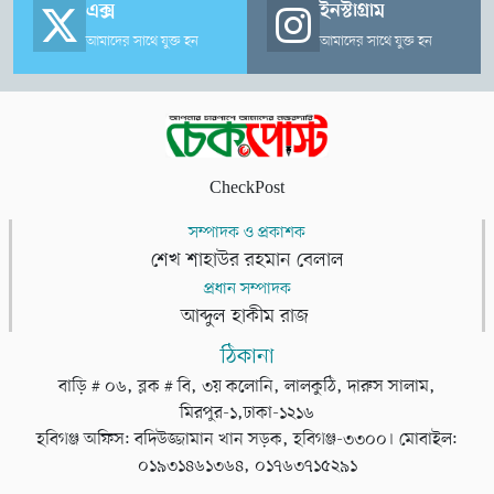
এক্স
ইনস্টাগ্রাম
আমাদের সাথে যুক্ত হন
আমাদের সাথে যুক্ত হন
CheckPost
সম্পাদক ও প্রকাশক
শেখ শাহাউর রহমান বেলাল
প্রধান সম্পাদক
আব্দুল হাকীম রাজ
ঠিকানা
বাড়ি # ০৬, ব্লক # বি, ৩য় কলোনি, লালকুঠি, দারুস সালাম,
মিরপুর-১,ঢাকা-১২১৬
হবিগঞ্জ অফিস: বদিউজ্জামান খান সড়ক, হবিগঞ্জ-৩৩০০। মোবাইল:
০১৯৩১৪৬১৩৬৪, ০১৭৬৩৭১৫২৯১