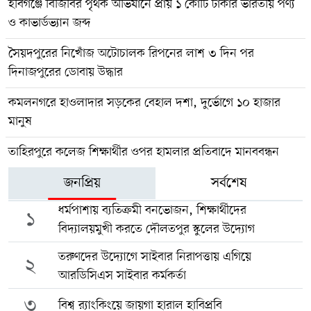
হবিগঞ্জে বিজিবির পৃথক অভিযানে প্রায় ১ কোটি টাকার ভারতীয় পণ্য
ও কাভার্ডভ্যান জব্দ
সৈয়দপুরের নিখোঁজ অটোচালক রিপনের লাশ ৩ দিন পর
দিনাজপুরের ডোবায় উদ্ধার
কমলনগরে হাওলাদার সড়কের বেহাল দশা, দুর্ভোগে ১০ হাজার
মানুষ
তাহিরপুরে কলেজ শিক্ষার্থীর ওপর হামলার প্রতিবাদে মানববন্ধন
জনপ্রিয়
সর্বশেষ
ধর্মপাশায় ব্যতিক্রমী বনভোজন, শিক্ষার্থীদের
১
বিদ্যালয়মুখী করতে দৌলতপুর স্কুলের উদ্যোগ
তরুণদের উদ্যোগে সাইবার নিরাপত্তায় এগিয়ে
২
আরডিসিএস সাইবার কর্মকর্তা
৩
বিশ্ব র‍্যাংকিংয়ে জায়গা হারাল হাবিপ্রবি