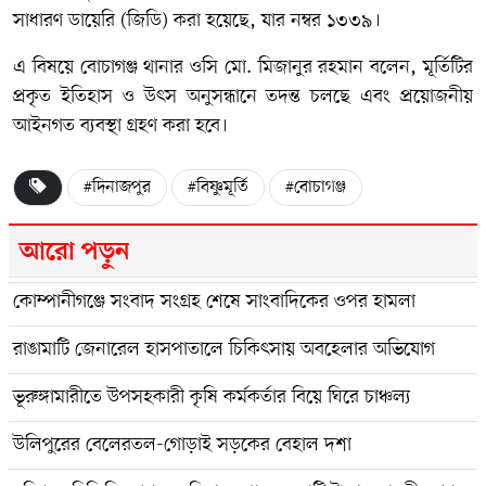
সাধারণ ডায়েরি (জিডি) করা হয়েছে, যার নম্বর ১৩৩৯।
এ বিষয়ে বোচাগঞ্জ থানার ওসি মো. মিজানুর রহমান বলেন, মূর্তিটির
প্রকৃত ইতিহাস ও উৎস অনুসন্ধানে তদন্ত চলছে এবং প্রয়োজনীয়
আইনগত ব্যবস্থা গ্রহণ করা হবে।
#দিনাজপুর
#বিষ্ণুমূর্তি
#বোচাগঞ্জ
আরো পড়ুন
কোম্পানীগঞ্জে সংবাদ সংগ্রহ শেষে সাংবাদিকের ওপর হামলা
রাঙামাটি জেনারেল হাসপাতালে চিকিৎসায় অবহেলার অভিযোগ
ভূরুঙ্গামারীতে উপসহকারী কৃষি কর্মকর্তার বিয়ে ঘিরে চাঞ্চল্য
উলিপুরের বেলেরতল-গোড়াই সড়কের বেহাল দশা