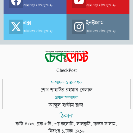
আমাদের সাথে যুক্ত হন
আমাদের সাথে যুক্ত হন
এক্স
ইনস্টাগ্রাম
আমাদের সাথে যুক্ত হন
আমাদের সাথে যুক্ত হন
CheckPost
সম্পাদক ও প্রকাশক
শেখ শাহাউর রহমান বেলাল
প্রধান সম্পাদক
আব্দুল হাকীম রাজ
ঠিকানা
বাড়ি # ০৬, ব্লক # বি, ৩য় কলোনি, লালকুঠি, দারুস সালাম,
মিরপুর-১,ঢাকা-১২১৬