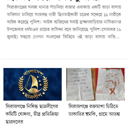
সিরাজগঞ্জের সলঙ্গা থানার পাঁচলিয়া বাজার এলাকায় একটি ভাড়া বাসায়
অভিযান চালিয়ে সংঘবদ্ধ নারী ছিনতাইকারী চক্রের সন্দেহে ১১ নারীকে
আটক করেছে পুলিশ। আটক ব্যক্তিদের সবাই ব্রাহ্মণবাড়িয়ার নাসিরনগর
উপজেলার ধর্মমণ্ডল গ্রামের বাসিন্দা বলে জানিয়েছে পুলিশ।সোমবার (৬
জুলাই) সন্ধ্যায় গোপন সংবাদের ভিত্তিতে ওই ভাড়া বাসায় অভিযান
চালানো হয়। মঙ্গলবার (৭ জুলাই) বিষয়টি নিশ্চিত করেন সলঙ্গা থানার
ভারপ্রাপ্ত কর্মকর্তা (ওসি) আসলাম আলী।আটকরা হলেন সুফিয়া খাতুন,
খোদেনা আক্তার দিলারা, হামিদা আক্তার মিনা, পারভীন, বৃষ্টি, রজিনা
আক্তার সায়দা, বিউটি খাতুন, শেফা আক্তার, তামান্না, জুমা ও সুবিনা
আক্তার লাকী।পুলিশ জানায়, অভিযানের সময় পুলিশের উপস্থিতি টের
পেয়ে কয়েকজন পালানোর চেষ্টা করেন। পরে নারী পুলিশের সহায়তায়
তাদের আটক করা হয়।সলঙ্গা থানার ওসি আসলাম আলী বলেন,
প্রাথমিক জিজ্ঞাসাবাদে আটক ব্যক্তিরা দেশের বিভিন্ন এলাকায় স্বল্প সময়ের
জন্য বাসা ভাড়া নিয়ে সংঘবদ্ধভাবে ছিনতাইসহ বিভিন্ন অপরাধমূলক
সিরাজগঞ্জে নিষিদ্ধ ছাত্রলীগের
সিরাজগঞ্জে রক্তমাখা চিঠিতে
কর্মকাণ্ডে জড়িত থাকার কথা স্বীকার করেছেন বলে পুলিশের দাবি। তবে
কমিটি ঘোষণা, তীব্র প্রতিক্রিয়া
ডাকাতির হুমকি, গ্রামে আতঙ্ক
অভিযোগগুলোর বিষয়ে তদন্ত ও বিচারিক প্রক্রিয়া চলমান রয়েছে। এ
ছাত্রদলের
ঘটনায় সলঙ্গা থানায় একটি মামলা দায়ের করা হয়েছে। মঙ্গলবার বিকেলে