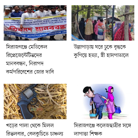
আদালতের মাধ্যমে আটক ১১ নারীকে জেলা কারাগারে পাঠানো হয়েছে।
সিরাজগঞ্জে মেডিকেল
উল্লাপাড়ায় ঘরে ঢুকে বৃদ্ধকে
রিপ্রেজেন্টেটিভদের
কুপিয়ে হত্যা, স্ত্রী হাসপাতালে
মানববন্ধন, নিরাপদ
কর্মপরিবেশের জোর দাবি
খড়ের পালা থেকে মিলল
সিরাজগঞ্জে কলেজছাত্রীর সঙ্গে
রিভলবার, বেলকুচিতে চাঞ্চল্য
লাপাত্তা শিক্ষক