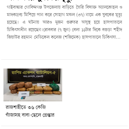
গাইবান্ধার গোবিন্দগঞ্জ উপজেলায় বাড়িতে তৈরি বিষাক্ত অ্যালকোহল ও
মাদকদ্রব্য মিশিয়ে পান করে সোহাগ মন্ডল (৩৭) নামে এক যুবকের মৃত্যু
হয়েছে। এ ঘটনায় আরও দুজন গুরুতর অসুস্থ হয়ে হাসপাতালে
চিকিৎসাধীন রয়েছেন।রোববার (৭ জুন) বেলা ১১টার দিকে বগুড়া শহীদ
জিয়াউর রহমান মেডিকেল কলেজ (শজিমেক) হাসপাতালে চিকিৎসাধীন
অবস্থায় সোহাগ মন্ডলের মৃত্যু হয়। বিষয়টি নিশ্চিত করেছেন সাপমারা
ইউনিয়ন পরিষদের চেয়ারম্যান আবু তালেব প্রধান।নিহত সোহাগ মন্ডল
উপজেলার সাপমারা ইউনিয়নের তরফকামাল গ্রামের বাসিন্দা।স্থানীয়
সূত্রে জানা যায়, শনিবার তরফকামাল গ্রামের সোহাগ মন্ডল, তার ভাই
সৈকত মন্ডল এবং একই গ্রামের মজিবর রহমান মিলে অ্যালকোহল,
বাংলা মদ ও নেশাজাতীয় ট্যাবলেট একসঙ্গে মিশিয়ে পান করেন। এরপরই
তারা গুরুতর অসুস্থ হয়ে পড়েন।পরিবারের সদস্যরা দ্রুত তাদের উদ্ধার
করে প্রথমে উপজেলা স্বাস্থ্য কমপ্লেক্সে নেন। অবস্থার অবনতি হলে সেখান
থেকে বগুড়া শহীদ জিয়াউর রহমান মেডিকেল কলেজ হাসপাতালে
রাজশাহীতে ৩৬ কেজি
পাঠানো হয়। পরে চিকিৎসাধীন অবস্থায় সোহাগ মন্ডলের মৃত্যু হয়।
গাঁজাসহ বাবা-ছেলে গ্রেপ্তার
বর্তমানে আহত সৈকত মন্ডল ও মজিবর রহমান হাসপাতালে চিকিৎসাধীন
আছেন।