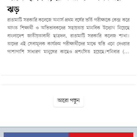
ঝড়
রাঙামাটি সরকারি কলেজে অনার্স প্রথম বর্ষের ভর্তি পরীক্ষাকে কেন্দ্র করে
আগত শিক্ষার্থী ও অভিভাবকদের সহায়তায় মানবিক উদ্যোগ নিয়েছে
বাংলাদেশ জাতীয়তাবাদী ছাত্রদল, রাঙামাটি সরকারি কলেজ শাখা।
তাদের এই সেবামূলক কার্যক্রম পরীক্ষার্থীদের মাঝে স্বস্তি এনে দেওয়ার
পাশাপাশি সাধারণ মানুষের কাছেও প্রশংসিত হয়েছে।শনিবার (২৬
এপ্রিল) সকাল থেকে কলেজ প্রাঙ্গণে একটি তথ্য ও সহায়তা কেন্দ্র স্থাপন
করা হয়। সেখানে পরীক্ষার্থীদের প্রয়োজনীয় দিকনির্দেশনা দেওয়া হয়।
দূরদূরান্ত থেকে আসা শিক্ষার্থীদের সুবিধার্থে মোবাইল ফোন ও ব্যাগ
নিরাপদে সংরক্ষণের ব্যবস্থাও রাখা হয়, যা তাদের দুশ্চিন্তা অনেকটাই
কমিয়ে দেয়।অভিভাবকদের জন্য আলাদা বসার ব্যবস্থা করা হয়, যাতে
তারা স্বাচ্ছন্দ্যে অপেক্ষা করতে পারেন। গরমের কথা বিবেচনায় রেখে
আরো পড়ুন
শিক্ষার্থী ও অভিভাবকদের মাঝে কোমল পানীয় ও স্যালাইন বিতরণ করা
হয়। পাশাপাশি পরীক্ষার্থীদের মাঝে কলম, ডেস্ক ক্যালেন্ডার ও চকলেট
বিতরণ করা হয়, যা উপস্থিত সবার মাঝে স্বস্তি ও সন্তুষ্টি এনে দেয়।অনেক
অভিভাবক এ উদ্যোগকে সময়োপযোগী ও মানবিক হিসেবে উল্লেখ করে