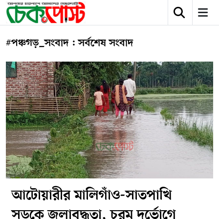
#পঞ্চগড়_সংবাদ : সর্বশেষ সংবাদ
আটোয়ারীর মালিগাঁও-সাতপাখি
সড়কে জলাবদ্ধতা, চরম দুর্ভোগে