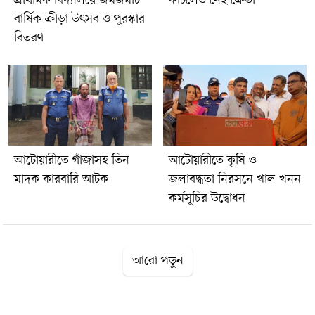
বার্ষিক ক্রীড়া উৎসব ও পুরস্কার
বিতরণ
আটোয়ারীতে গাঁজাসহ তিন
আটোয়ারীতে কৃষি ও
মাদক কারবারি আটক
জলাবদ্ধতা নিরসনে খাল খনন
কর্মসূচির উদ্বোধন
আরো পড়ুন