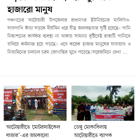
হাজারো মানুষ
পঞ্চগড়ের আটোয়ারী উপজেলার রাধানগর ইউনিয়নের মালিগাঁও-
সাতপাখি কাঁচা সড়কে দীর্ঘদিন ধরে তীব্র জলাবদ্ধতার সৃষ্টি হয়েছে। পানি
নিষ্কাশনের কার্যকর ব্যবস্থা না থাকায় সামান্য বৃষ্টিতেই রাস্তাটি পানিতে
তলিয়ে কর্দমাক্ত হয়ে পড়ছে। এতে কয়েক হাজার মানুষের যাতায়াত ও
নিত্যদিনের চলাচল চরম ভোগান্তির মুখে পড়েছে।সরেজমিনে দেখা যায়,
মালিগাঁও থেকে সাতপাখি সংযোগকারী গুরুত্বপূর্ণ সড়কের বিভিন্ন অংশে
হাঁটুসমান পানি জমে রয়েছে। বড় বড় গর্তে পানি জমে থাকায় কোথায়
রাস্তা আর কোথায় গর্ত—তা বোঝাও কঠিন হয়ে পড়েছে।প্রতিদিন এই
সড়ক দিয়ে স্কুল-কলেজের শিক্ষার্থী, কৃষক, চাকরিজীবীসহ শত শত মানুষ
চলাচল করেন। বর্তমানে রাস্তাটির বেহাল অবস্থার কারণে পায়ে হেঁটে
চলাচলও কষ্টকর হয়ে উঠেছে। বিশেষ করে শিশু, বৃদ্ধ ও গর্ভবতী নারীদের
দুর্ভোগ সবচেয়ে বেশি।স্থানীয় বাসিন্দাদের অভিযোগ, দীর্ঘদিন ধরে
সড়কটির কোনো সংস্কার হয়নি। পাশাপাশি পানি নিষ্কাশনের জন্য
প্রয়োজনীয় ড্রেনেজ ব্যবস্থা বা কালভার্ট না থাকায় সামান্য বৃষ্টিতেই
আটোয়ারীতে ‘মোটরসাইকেল
ডেঙ্গু মোকাবিলায়
জলাবদ্ধতা তৈরি হয়। এতে ভ্যান, ইজিবাইক ও মোটরসাইকেল চলাচলে
বাজার’-এর জমকালো
আটোয়ারীতে ব্যাপক