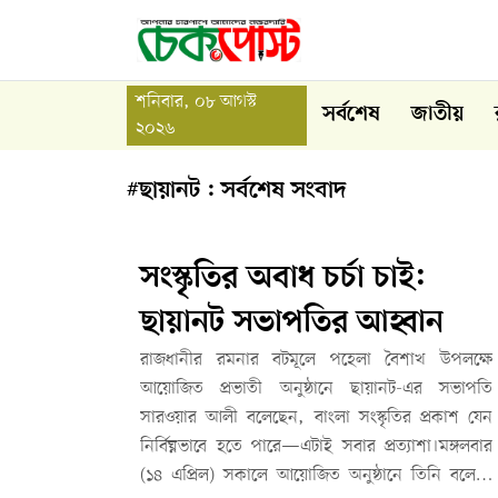
শনিবার, ০৮ আগস্ট
সর্বশেষ
জাতীয়
২০২৬
#ছায়ানট : সর্বশেষ সংবাদ
সংস্কৃতির অবাধ চর্চা চাই:
ছায়ানট সভাপতির আহ্বান
রাজধানীর রমনার বটমূলে পহেলা বৈশাখ উপলক্ষে
আয়োজিত প্রভাতী অনুষ্ঠানে ছায়ানট-এর সভাপতি
সারওয়ার আলী বলেছেন, বাংলা সংস্কৃতির প্রকাশ যেন
নির্বিঘ্নভাবে হতে পারে—এটাই সবার প্রত্যাশা।মঙ্গলবার
(১৪ এপ্রিল) সকালে আয়োজিত অনুষ্ঠানে তিনি বলেন,