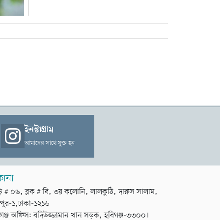
ইনস্টাগ্রাম
আমাদের সাথে যুক্ত হন
কানা
়ি # ০৬, ব্লক # বি, ৩য় কলোনি, লালকুঠি, দারুস সালাম,
পুর-১,ঢাকা-১২১৬
গঞ্জ অফিস: বদিউজ্জামান খান সড়ক, হবিগঞ্জ-৩৩০০।