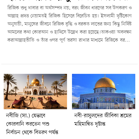
রিজিক শুধু খাবার বা অর্থসম্পদ নয়; বরং জীবন ধারণের সব উপকরণ ও
আল্লাহ প্রদত্ত নেয়ামতই রিজিক হিসেবে বিবেচিত হয়। ইসলামী দৃষ্টিকোণ
অনুযায়ী, মানুষের জীবনে রিজিক বৃদ্ধি ও বরকত লাভের জন্য কিছু নির্দিষ্ট
আমলের কথা কোরআন ও হাদিসে উল্লেখ করা হয়েছে।তাকওয়া অবলম্বন
করাআল্লাহভীতি ও তাঁর ওপর পূর্ণ ভরসা রাখার মাধ্যমে রিজিকে বরকত
আসে। কোরআনে বলা হয়েছে, যে আল্লাহর ওপর ভরসা করে, আল্লাহ
তার জন্য যথেষ্ট হয়ে যান।তওবা ও ইসতেগফার করানিয়মিত ক্ষমা প্রার্থনা
রিজিক বৃদ্ধির অন্যতম মাধ্যম। কোরআনে নুহ (আ.)-এর ঘটনার মাধ্যমে
বলা হয়েছে, ইসতেগফারের ফলে বৃষ্টি, সম্পদ ও সন্তান-সন্ততি বৃদ্ধি পায়।
আত্মীয়তার সম্পর্ক বজায় রাখাহাদিসে এসেছে, আত্মীয়তার সম্পর্ক রক্ষা
করলে রিজিক প্রশস্ত হয় এবং আয়ুতে বরকত আসে।দরুদ শরিফ পাঠ
করারাসুলুল্লাহ (সা.)-এর ওপর দরুদ পাঠের মাধ্যমে দোয়া কবুল ও গুনাহ
মাফের পাশাপাশি রিজিকে প্রশস্ততা আসে।দান-সদকা করাআল্লাহর পথে
ব্যয় করলে সম্পদ কমে না বরং বৃদ্ধি পায় এবং এর বিনিময়ে আল্লাহ উত্তম
নবীজি (সা.) যেভাবে
নবী-রাসুলদের জীবিকা শ্রমের
রিজিক দান করেন।শুকরিয়া আদায় করাআল্লাহর নেয়ামতের কৃতজ্ঞতা
কোরবানি করতেন পশু
মহিমান্বিত দৃষ্টান্ত
প্রকাশ করলে রিজিক বাড়িয়ে দেওয়ার প্রতিশ্রুতি রয়েছে কোরআনে।বিয়ে
নির্বাচন থেকে বিতরণ পর্যন্ত
করাঅবিবাহিতদের বিয়ে দেওয়ার মাধ্যমে আল্লাহ অভাব দূর করে রিজিকে