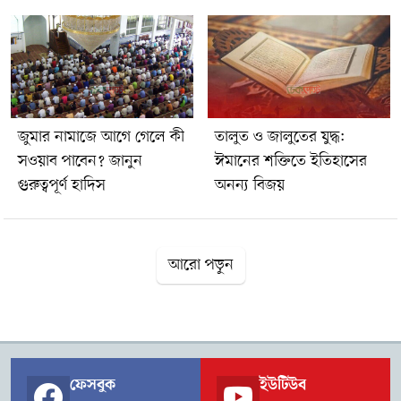
প্রশস্ততা দান করেন।গুনাহ থেকে বেঁচে থাকাগুনাহ পরিহার করে নেক
আমল করলে জীবনে বরকত ও রিজিকের প্রশস্ততা আসে।ইসলামী শিক্ষায়
এসব আমলকে রিজিক বৃদ্ধির সহায়ক হিসেবে উল্লেখ করা হয়েছে, যা
মানুষকে দুনিয়া ও আখিরাত উভয় জীবনে কল্যাণের পথে পরিচালিত
করে।
জুমার নামাজে আগে গেলে কী
তালুত ও জালুতের যুদ্ধ:
সওয়াব পাবেন? জানুন
ঈমানের শক্তিতে ইতিহাসের
গুরুত্বপূর্ণ হাদিস
অনন্য বিজয়
আরো পড়ুন
ফেসবুক
ইউটিউব