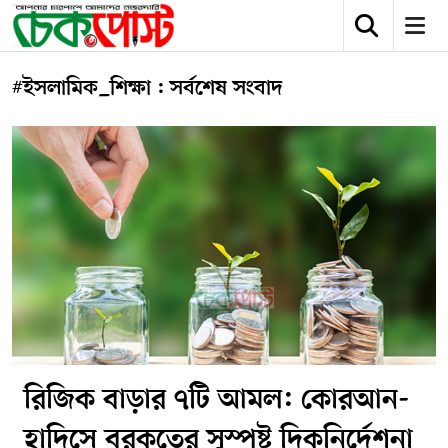
#ইসলামিক_শিক্ষা : সর্বশেষ সংবাদ
রিজিক বাড়ার ৭টি আমল: কোরআন-
হাদিসে বরকতের সুস্পষ্ট দিকনির্দেশনা