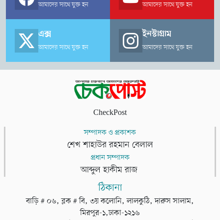
আমাদের সাথে যুক্ত হন
আমাদের সাথে যুক্ত হন
এক্স
ইনস্টাগ্রাম
আমাদের সাথে যুক্ত হন
আমাদের সাথে যুক্ত হন
CheckPost
সম্পাদক ও প্রকাশক
শেখ শাহাউর রহমান বেলাল
প্রধান সম্পাদক
আব্দুল হাকীম রাজ
ঠিকানা
বাড়ি # ০৬, ব্লক # বি, ৩য় কলোনি, লালকুঠি, দারুস সালাম,
মিরপুর-১,ঢাকা-১২১৬