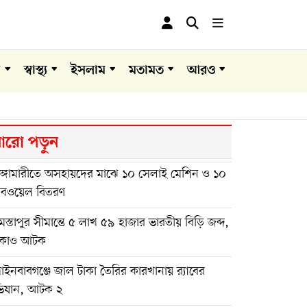
া
স্বাস্থ্য
ইসলাম
মতামত
আরও
রো পড়ুন
ুঙ্গামারীতে অসহায়দের মাঝে ১০ সেলাই মেশিন ও ১০
উবওয়েল বিতরণ
স্তাপুর সীমান্তে ৫ লাখ ৫৯ হাজার ভারতীয় বিড়ি জব্দ,
কাও আটক
পাইনবাবগঞ্জে জাল টাকা তৈরির কারখানায় র‌্যাবের
িযান, আটক ২