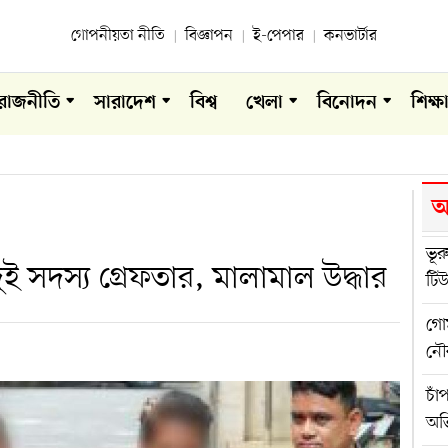
গোপনীয়তা নীতি
বিজ্ঞাপন
ই-পেপার
কনভার্টার
রাজনীতি
সারাদেশ
বিশ্ব
খেলা
বিনোদন
শিক্ষ
আ
ভূর
ুই সদস্য গ্রেফতার, মালামাল উদ্ধার
টি
গোম
নৌ
চাঁ
অভ