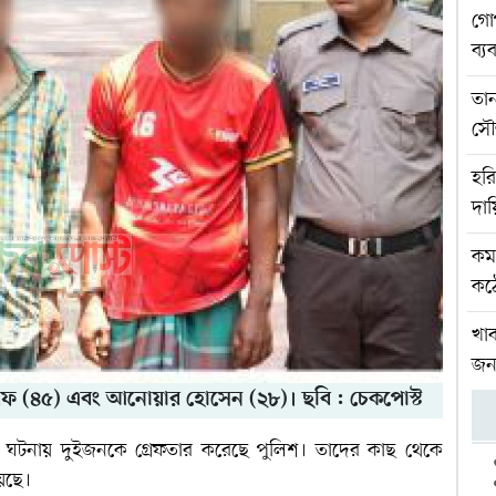
গো
ব্যব
তা
সৌজ
হর
দা
কমল
কঠো
খাব
জ
িফ (৪৫) এবং আনোয়ার হোসেন (২৮)। ছবি : চেকপোস্ট
 ঘটনায় দুইজনকে গ্রেফতার করেছে পুলিশ। তাদের কাছ থেকে
েছে।