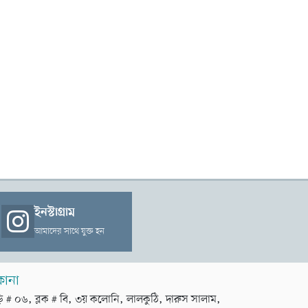
ইনস্টাগ্রাম
আমাদের সাথে যুক্ত হন
কানা
়ি # ০৬, ব্লক # বি, ৩য় কলোনি, লালকুঠি, দারুস সালাম,