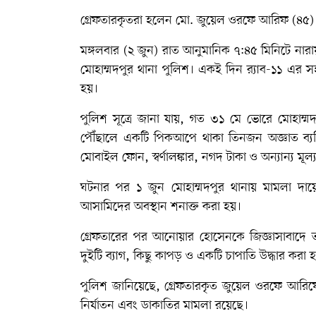
গ্রেফতারকৃতরা হলেন মো. জুয়েল ওরফে আরিফ (৪৫
মঙ্গলবার (২ জুন) রাত আনুমানিক ৭:৪৫ মিনিটে নার
মোহাম্মদপুর থানা পুলিশ। একই দিন র‍্যাব-১১ 
হয়।
পুলিশ সূত্রে জানা যায়, গত ৩১ মে ভোরে মোহাম্ম
পৌঁছালে একটি পিকআপে থাকা তিনজন অজ্ঞাত ব্যক্
মোবাইল ফোন, স্বর্ণালঙ্কার, নগদ টাকা ও অন্যান্য মূল্
ঘটনার পর ১ জুন মোহাম্মদপুর থানায় মামলা দায়ে
আসামিদের অবস্থান শনাক্ত করা হয়।
গ্রেফতারের পর আনোয়ার হোসেনকে জিজ্ঞাসাবাদে তা
দুইটি ব্যাগ, কিছু কাপড় ও একটি চাপাতি উদ্ধার করা 
পুলিশ জানিয়েছে, গ্রেফতারকৃত জুয়েল ওরফে আরিফের 
নির্যাতন এবং ডাকাতির মামলা রয়েছে।