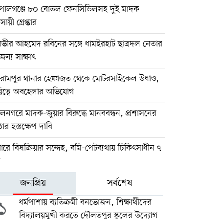
পালগঞ্জে ৮০ বোতল ফেনসিডিলসহ দুই মাদক
সায়ী গ্রেপ্তার
নভীর আহমেদ রবিনের সঙ্গে ধামইরহাট ছাত্রদল নেতার
ন্য সাক্ষাৎ
িরামপুর থানার হেফাজত থেকে মোটরসাইকেল উধাও,
য়িত্বে অবহেলার অভিযোগ
নগরে মাদক-জুয়ার বিরুদ্ধে মানববন্ধন, প্রশাসনের
র হস্তক্ষেপ দাবি
ারে বিষক্রিয়ার সন্দেহ, বমি-পেটব্যথায় চিকিৎসাধীন ৭
ন
জনপ্রিয়
সর্বশেষ
১
ধর্মপাশায় ব্যতিক্রমী বনভোজন, শিক্ষার্থীদের
বিদ্যালয়মুখী করতে দৌলতপুর স্কুলের উদ্যোগ