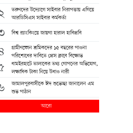
২
তরুণদের উদ্যোগে সাইবার নিরাপত্তায় এগিয়ে
আরডিসিএস সাইবার কর্মকর্তা
৩
বিশ্ব র‍্যাংকিংয়ে জায়গা হারাল হাবিপ্রবি
৪
গ্রামীণফোন শ্রমিকদের ১৫ বছরের পাওনা
পরিশোধের দাবিতে প্রেস ক্লাবে বিক্ষোভ
৫
ধামইরহাটে তালাকের তথ্য গোপনের অভিযোগ,
লক্ষাধিক টাকা নিয়ে উধাও নারী
৬
জামালপুরবাসীকে ঈদ শুভেচ্ছা জানালেন এম
শুভ পাঠান
আরো