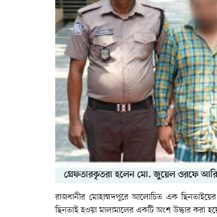
গ্রেফতারকৃতরা হলেন মো. জুয়েল ওরফে আর
রাজধানীর মোহাম্মদপুরে আলোচিত এক ছিনতাইয়ের
ছিনতাই হওয়া মালামালের একটি অংশ উদ্ধার করা হয়