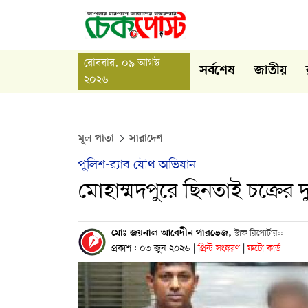
রোববার, ০৯ আগস্ট
সর্বশেষ
জাতীয়
২০২৬
মূল পাতা
সারাদেশ
পুলিশ-র‍্যাব যৌথ অভিযান
মোহাম্মদপুরে ছিনতাই চক্রের দ
মোঃ জয়নাল আবেদীন পারভেজ,
স্টাফ রিপোর্টার::
প্রকাশ : ০৩ জুন ২০২৬
|
প্রিন্ট সংস্করণ
|
ফটো কার্ড