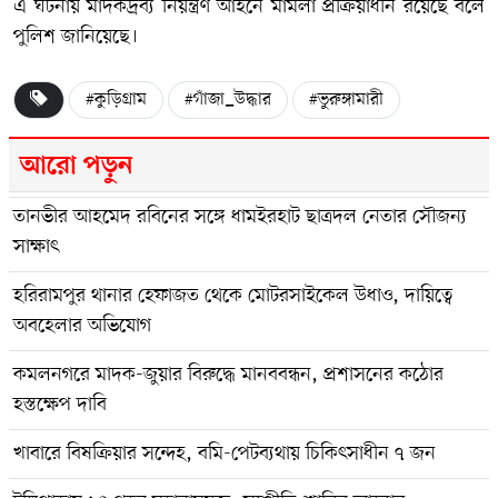
এ ঘটনায় মাদকদ্রব্য নিয়ন্ত্রণ আইনে মামলা প্রক্রিয়াধীন রয়েছে বলে
পুলিশ জানিয়েছে।
#কুড়িগ্রাম
#গাঁজা_উদ্ধার
#ভুরুঙ্গামারী
আরো পড়ুন
তানভীর আহমেদ রবিনের সঙ্গে ধামইরহাট ছাত্রদল নেতার সৌজন্য
সাক্ষাৎ
হরিরামপুর থানার হেফাজত থেকে মোটরসাইকেল উধাও, দায়িত্বে
অবহেলার অভিযোগ
কমলনগরে মাদক-জুয়ার বিরুদ্ধে মানববন্ধন, প্রশাসনের কঠোর
হস্তক্ষেপ দাবি
খাবারে বিষক্রিয়ার সন্দেহ, বমি-পেটব্যথায় চিকিৎসাধীন ৭ জন