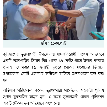
ছবি : চেকপোস্ট
কুড়িগ্রামের ভুরুঙ্গামারী উপজেলায় মাদকবিরোধী বিশেষ অভিযানে
একটি ভ্যানগাড়ির সিটের নিচ থেকে ১৪ কেজি গাঁজা উদ্ধার করেছে
পুলিশ। সোমবার (৬ জুলাই) দুপুরে গোপন সংবাদের ভিত্তিতে
উপজেলার একটি এলাকায় অভিযান চালিয়ে মাদকগুলো জব্দ করা
হয়।
অভিযান পরিচালনা করেন ভুরুঙ্গামারী সার্কেলের সহকারী পুলিশ
সুপার মুনতাসির মামুন মুন। এ সময় ভুরুঙ্গামারী থানার পুলিশের
একটি চৌকস দল অভিযানে অংশ নেয়।