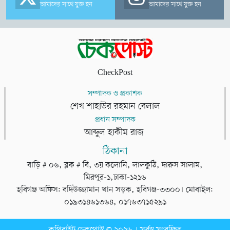
আমাদের সাথে যুক্ত হন
আমাদের সাথে যুক্ত হন
CheckPost
সম্পাদক ও প্রকাশক
শেখ শাহাউর রহমান বেলাল
প্রধান সম্পাদক
আব্দুল হাকীম রাজ
ঠিকানা
বাড়ি # ০৬, ব্লক # বি, ৩য় কলোনি, লালকুঠি, দারুস সালাম,
মিরপুর-১,ঢাকা-১২১৬
হবিগঞ্জ অফিস: বদিউজ্জামান খান সড়ক, হবিগঞ্জ-৩৩০০। মোবাইল:
০১৯৩১৪৬১৩৬৪, ০১৭৬৩৭১৫২৯১
কপিরাইট চেকপোস্ট © ২০২৬ । সর্বস্ব সংরক্ষিত