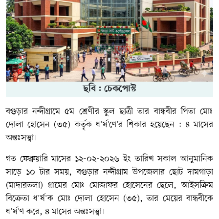
ছবি : চেকপোস্ট
বগুড়ার নন্দীগ্রামে ৫ম শ্রেণীর স্কুল ছাত্রী তার বান্ধবীর পিতা মোঃ
দোলা হোসেন (৩৫) কর্তৃক ধ'র্ষ'ণে'র শিকার হয়েছেন : ৪ মাসের
অন্তঃসত্ত্বা।
গত ফেব্রুয়ারি মাসের ১২-০২-২০২৬ ইং তারিখ সকাল আনুমানিক
সাড়ে ১০ টার সময়, বগুড়ার নন্দীগ্রাম উপজেলার ছোট দামগাড়া
(মাদারতলা) গ্রামের মোঃ মোজাফর হোসেনের ছেলে, আইসক্রিম
বিক্রেতা ধ'র্ষ'ক মোঃ দোলা হোসেন (৩৫), তার মেয়ের বান্ধবীকে
ধ'র্ষ'ণ করে, ৪ মাসের অন্তঃসত্ত্বা।