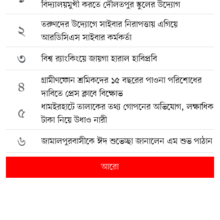
বিদ্যালয়মুখী করতে দৌলতপুর স্কুলের উদ্যোগ
তরুণদের উদ্যোগে সাইবার নিরাপত্তায় এগিয়ে
২
আরডিসিএস সাইবার কর্মকর্তা
৩
বিশ্ব র‍্যাংকিংয়ে জায়গা হারাল হাবিপ্রবি
গ্রামীণফোন শ্রমিকদের ১৫ বছরের পাওনা পরিশোধের
৪
দাবিতে প্রেস ক্লাবে বিক্ষোভ
ধামইরহাটে তালাকের তথ্য গোপনের অভিযোগ, লক্ষাধিক
৫
টাকা নিয়ে উধাও নারী
৬
জামালপুরবাসীকে ঈদ শুভেচ্ছা জানালেন এম শুভ পাঠান
আরো