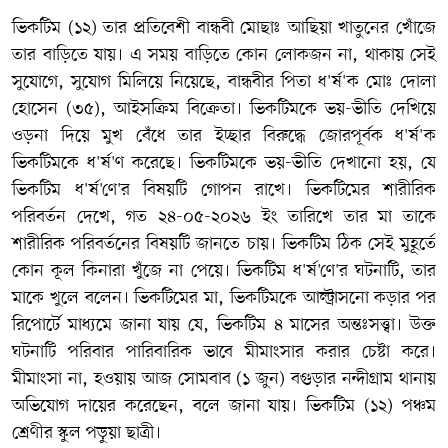
ভিকটিম (১২) তার প্রতিবেশী বান্ধবী মোছাঃ আছিয়া খাতুনের খোঁজে
তার বাড়িতে যায়। এ সময় বাড়িতে কোন লোকজন না, থাকায় সেই
সুযোগে, সুযোগ মিলিয়ে নিয়েছে, বান্ধবীর পিতা ধ'র্ষ'ক মোঃ দোলা
হোসেন (৩৫), আইসক্রিম বিক্রেতা। ভিকটিমকে ভয়-ভীতি দেখিয়ে
ওড়না দিয়ে মুখ বেঁধে তার ইচ্ছার বিরুদ্ধে জোরপূর্বক ধ'র্ষ'ক
ভিকটিমকে ধ'র্ষ'ণ করেছে। ভিকটিমকে ভয়-ভীতি দেখানো হয়, যে
ভিকটিম ধ'র্ষ'ণে'র বিষয়টি গোপন রাখে। ভিকটিমের শারীরিক
পরিবর্তন দেখে, গত ২৪-০৫-২০২৬ ইং তারিখে তার মা তাকে
শারীরিক পরিবর্তনের বিষয়টি জানতে চায়। ভিকটিম ঠিক সেই মুহূর্তে
কোন কূল কিনারা খুঁজে না পেয়ে। ভিকটিম ধ'র্ষ'ণে'র ঘটনাটি, তার
মাকে খুলে বলেন। ভিকটিমের মা, ভিকটিমকে আল্ট্রাসনো কড়ার পর
রিপোর্টে মাধ্যমে জানা যায় যে, ভিকটিম ৪ মাসের অন্তঃসত্ত্বা। উক্ত
ঘটনাটি পরিবার পারিবারিক ভাবে মীমাংসার করার চেষ্টা করে।
মীমাংসা না, হওয়ায় আজ সোমবাব (১ জুন) বগুড়ার নন্দীগ্রাম থানায়
অভিযোগ দায়ের করেছেন, বলে জানা যায়। ভিকটিম (১২) পঞ্চম
শ্রেণীর স্কুল পড়ুয়া ছাত্রী।