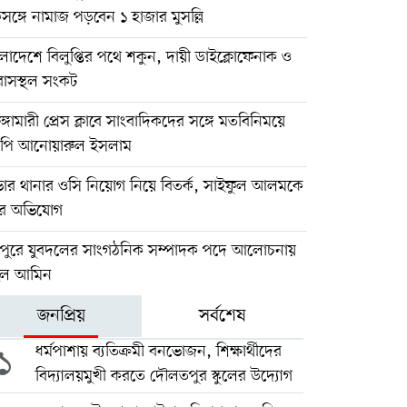
ঙ্গে নামাজ পড়বেন ১ হাজার মুসল্লি
লাদেশে বিলুপ্তির পথে শকুন, দায়ী ডাইক্লোফেনাক ও
াসস্থল সংকট
ুঙ্গামারী প্রেস ক্লাবে সাংবাদিকদের সঙ্গে মতবিনিময়ে
পি আনোয়ারুল ইসলাম
ভার থানার ওসি নিয়োগ নিয়ে বিতর্ক, সাইফুল আলমকে
রে অভিযোগ
য়পুরে যুবদলের সাংগঠনিক সম্পাদক পদে আলোচনায়
হুল আমিন
জনপ্রিয়
সর্বশেষ
১
ধর্মপাশায় ব্যতিক্রমী বনভোজন, শিক্ষার্থীদের
বিদ্যালয়মুখী করতে দৌলতপুর স্কুলের উদ্যোগ