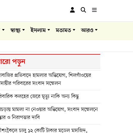
া
স্বাস্থ্য
ইসলাম
মতামত
আরও
রো পড়ুন
দাবাজির প্রতিবাদে হামলার অভিযোগ, খিলগাঁওয়ের
বসায়ীর পরিবারের সংবাদ সম্মেলন
িবারিক কলহের জেরে মৃত্যু নাকি অন্য কিছু
গাচড়ায় মামলা না নেওয়ার অভিযোগ, সংবাদ সম্মেলনে
েপ্তার ও নিরাপত্তার দাবি
ণীশংকৈলে চালু ১২ কোটি টাকার মডেল মসজিদ,