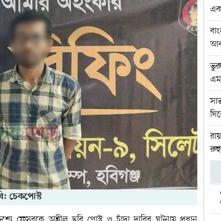
একস
বাং
আব
ভুর
এম
সা
ঘি
রা
রু
ি: চেকপোস্ট
শ্যে ফেসবুকে অশ্লীল ছবি পোস্ট ও চাঁদা দাবির ঘটনায় প্রধান