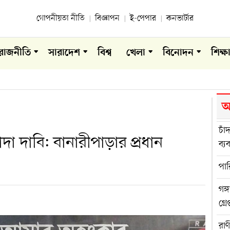
গোপনীয়তা নীতি
বিজ্ঞাপন
ই-পেপার
কনভার্টার
রাজনীতি
সারাদেশ
বিশ্ব
খেলা
বিনোদন
শিক্ষ
আ
চাঁ
দা দাবি: বানারীপাড়ার প্রধান
ব্য
পার
গঙ্
গ্র
রা