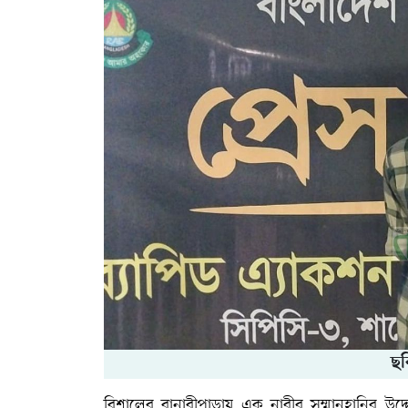
ছব
রিশালের বানারীপাড়ায় এক নারীর সম্মানহানির উদ্দে