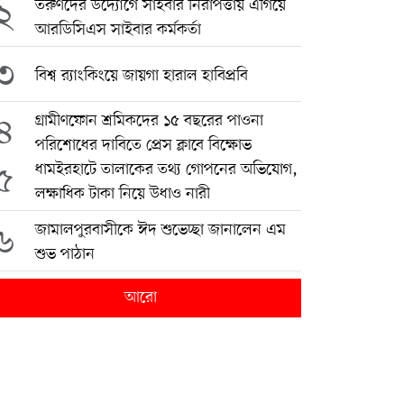
২
তরুণদের উদ্যোগে সাইবার নিরাপত্তায় এগিয়ে
আরডিসিএস সাইবার কর্মকর্তা
৩
বিশ্ব র‍্যাংকিংয়ে জায়গা হারাল হাবিপ্রবি
৪
গ্রামীণফোন শ্রমিকদের ১৫ বছরের পাওনা
পরিশোধের দাবিতে প্রেস ক্লাবে বিক্ষোভ
৫
ধামইরহাটে তালাকের তথ্য গোপনের অভিযোগ,
লক্ষাধিক টাকা নিয়ে উধাও নারী
৬
জামালপুরবাসীকে ঈদ শুভেচ্ছা জানালেন এম
শুভ পাঠান
আরো