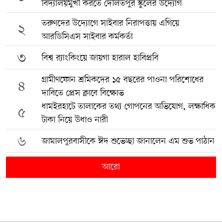
বিদ্যালয়মুখী করতে দৌলতপুর স্কুলের উদ্যোগ
তরুণদের উদ্যোগে সাইবার নিরাপত্তায় এগিয়ে
২
আরডিসিএস সাইবার কর্মকর্তা
৩
বিশ্ব র‍্যাংকিংয়ে জায়গা হারাল হাবিপ্রবি
গ্রামীণফোন শ্রমিকদের ১৫ বছরের পাওনা পরিশোধের
৪
দাবিতে প্রেস ক্লাবে বিক্ষোভ
ধামইরহাটে তালাকের তথ্য গোপনের অভিযোগ, লক্ষাধিক
৫
টাকা নিয়ে উধাও নারী
৬
জামালপুরবাসীকে ঈদ শুভেচ্ছা জানালেন এম শুভ পাঠান
আরো