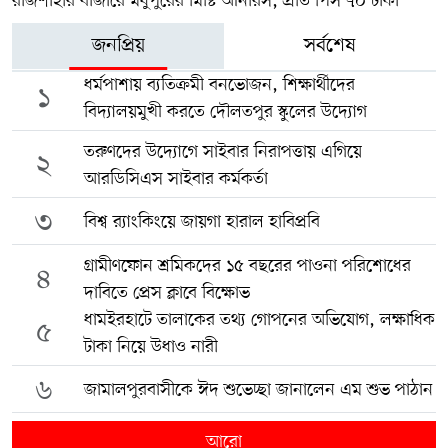
রাজশাহীর বাজারে মধুপুরের মিষ্টি আনারস, প্রতি পিস ৭০ টাকা
জনপ্রিয়
সর্বশেষ
ধর্মপাশায় ব্যতিক্রমী বনভোজন, শিক্ষার্থীদের
১
বিদ্যালয়মুখী করতে দৌলতপুর স্কুলের উদ্যোগ
তরুণদের উদ্যোগে সাইবার নিরাপত্তায় এগিয়ে
২
আরডিসিএস সাইবার কর্মকর্তা
৩
বিশ্ব র‍্যাংকিংয়ে জায়গা হারাল হাবিপ্রবি
গ্রামীণফোন শ্রমিকদের ১৫ বছরের পাওনা পরিশোধের
৪
দাবিতে প্রেস ক্লাবে বিক্ষোভ
ধামইরহাটে তালাকের তথ্য গোপনের অভিযোগ, লক্ষাধিক
৫
টাকা নিয়ে উধাও নারী
৬
জামালপুরবাসীকে ঈদ শুভেচ্ছা জানালেন এম শুভ পাঠান
আরো