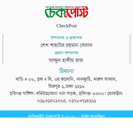
CheckPost
সম্পাদক ও প্রকাশক
শেখ শাহাউর রহমান বেলাল
প্রধান সম্পাদক
আব্দুল হাকীম রাজ
ঠিকানা
বাড়ি # ০৬, ব্লক # বি, ৩য় কলোনি, লালকুঠি, দারুস সালাম,
মিরপুর-১,ঢাকা-১২১৬
হবিগঞ্জ অফিস: বদিউজ্জামান খান সড়ক, হবিগঞ্জ-৩৩০০। মোবাইল:
০১৯৩১৪৬১৩৬৪, ০১৭৬৩৭১৫২৯১
কপিরাইট চেকপোস্ট © ২০২৬ । সর্বস্ব সংরক্ষিত
ডেভেলপার
টেক তরঙ্গ