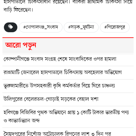
হাসপাতালে চিকিৎসাধীন রয়েছেন। বাকিরা প্রাথমিক চিকিৎসা নিয়ে
বাড়ি ফিরেছেন।
#গোপালগঞ্জ_সংবাদ
#সড়ক_দুর্ঘটনা
#পিরোজপুর
আরো পড়ুন
কোম্পানীগঞ্জে সংবাদ সংগ্রহ শেষে সাংবাদিকের ওপর হামলা
রাঙামাটি জেনারেল হাসপাতালে চিকিৎসায় অবহেলার অভিযোগ
ভূরুঙ্গামারীতে উপসহকারী কৃষি কর্মকর্তার বিয়ে ঘিরে চাঞ্চল্য
উলিপুরের বেলেরতল-গোড়াই সড়কের বেহাল দশা
হবিগঞ্জে বিজিবির পৃথক অভিযানে প্রায় ১ কোটি টাকার ভারতীয় পণ্য
ও কাভার্ডভ্যান জব্দ
সৈয়দপুরের নিখোঁজ অটোচালক রিপনের লাশ ৩ দিন পর